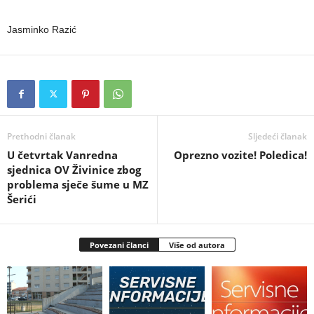
Jasminko Razić
Prethodni članak
Sljedeći članak
U četvrtak Vanredna
Oprezno vozite! Poledica!
sjednica OV Živinice zbog
problema sječe šume u MZ
Šerići
Povezani članci
Više od autora