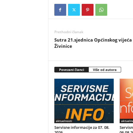
Prethodni članak
Sutra 21.sjednica Općinskog vijeća
Živinice
Povezani članci
Više od autora
aktuelnosti
aktuelno
Servisne informacije za 07. 08.
Servisn
2026.
06.08.2