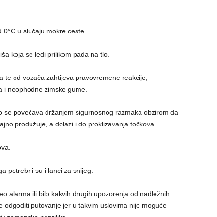
d 0°C u slučaju mokre ceste.
iša koja se ledi prilikom pada na tlo.
 te od vozača zahtijeva pravovremene reakcije,
ma i neophodne zimske gume.
tno se povećava držanjem sigurnosnog razmaka obzirom da
ajno produžuje, a dolazi i do proklizavanja točkova.
ova.
a potrebni su i lanci za snijeg.
o alarma ili bilo kakvih drugih upozorenja od nadležnih
je odgoditi putovanje jer u takvim uslovima nije moguće