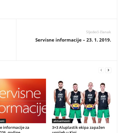
Sljedeći članak
Servisne informacije – 23. 1. 2019.
sti
aktuelnosti
e informacije za
3×3 Aluplastik ekipa zapažen
026. godine
uspijeh u Kini