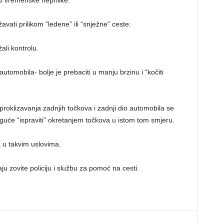
i vremenske neprilike.
avati prilikom “ledene” ili “snježne” ceste:
ali kontrolu.
 automobila- bolje je prebaciti u manju brzinu i “kočiti
 proklizavanja zadnjih točkova i zadnji dio automobila se
oguće “ispraviti” okretanjem točkova u istom tom smjeru.
 u takvim uslovima.
u zovite policiju i službu za pomoć na cesti.