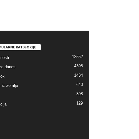
PULARNE KATEGORIJE
12552
nosti
4398
ice danas
1434
lok
640
i iz zemlje
398
129
cija