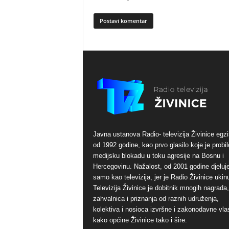
Javna ustanova Radio- televizija Živinice egzi
od 1992 godine, kao prvo glasilo koje je probil
medijsku blokadu u toku agresije na Bosnu i
Hercegovinu. Nažalost, od 2001 godine djeluj
samo kao televizija, jer je Radio Živinice ukinu
Televizija Živinice je dobitnik mnogih nagrada,
zahvalnica i priznanja od raznih udruženja,
kolektiva i nosioca izvršne i zakonodavne vlas
kako općine Živinice tako i šire.