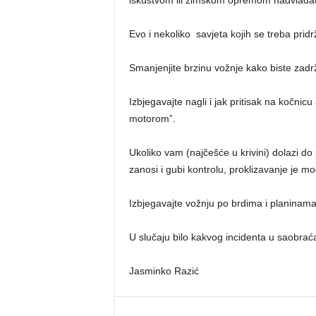
iskustvom ili zimskom opremom nadvladat
Evo i nekoliko savjeta kojih se treba pridrž
Smanjenjite brzinu vožnje kako biste zadrž
Izbjegavajte nagli i jak pritisak na kočnicu
motorom”.
Ukoliko vam (najčešće u krivini) dolazi do
zanosi i gubi kontrolu, proklizavanje je m
Izbjegavajte vožnju po brdima i planinama
U slučaju bilo kakvog incidenta u saobraćaj
Jasminko Razić