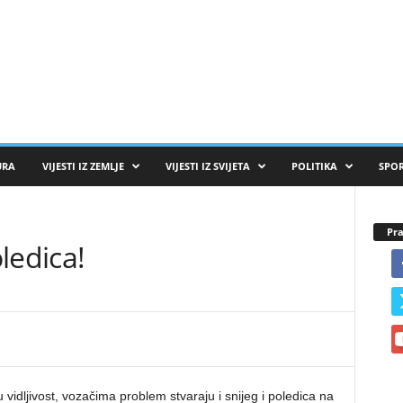
URA
VIJESTI IZ ZEMLJE
VIJESTI IZ SVIJETA
POLITIKA
SPO
Pra
ledica!
idljivost, vozačima problem stvaraju i snijeg i poledica na