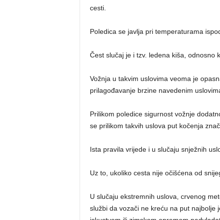
cesti.
Poledica se javlja pri temperaturama ispo
Čest slučaj je i tzv. ledena kiša, odnosno k
Vožnja u takvim uslovima veoma je opasna
prilagođavanje brzine navedenim uslovi
Prilikom poledice sigurnost vožnje doda
se prilikom takvih uslova put kočenja znač
Ista pravila vrijede i u slučaju snježnih usl
Uz to, ukoliko cesta nije očišćena od snijeg
U slučaju ekstremnih uslova, crvenog mete
službi da vozači ne kreću na put najbolje 