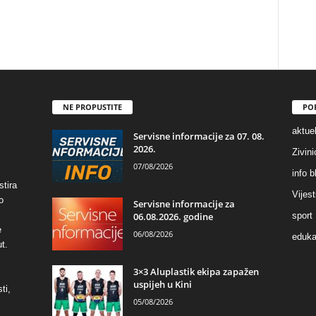
NE PROPUSTITE
PO
aktuel
Servisne informacije za 07. 08.
2026.
Zivin
07/08/2026
info b
stira
Vijest
o
Servisne informacije za
06.08.2026. godine
sport
e
06/08/2026
eduka
t.
3×3 Aluplastik ekipa zapažen
uspijeh u Kini
ti,
05/08/2026