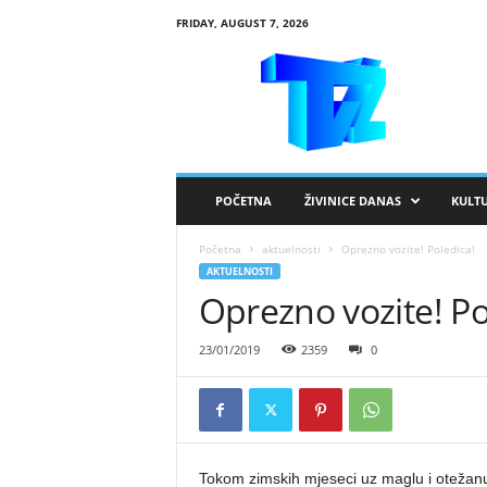
FRIDAY, AUGUST 7, 2026
R
T
V
Ž
i
v
i
POČETNA
ŽIVINICE DANAS
KULT
n
i
Početna
aktuelnosti
Oprezno vozite! Poledica!
c
AKTUELNOSTI
e
Oprezno vozite! Po
23/01/2019
2359
0
Tokom zimskih mjeseci uz maglu i otežanu v