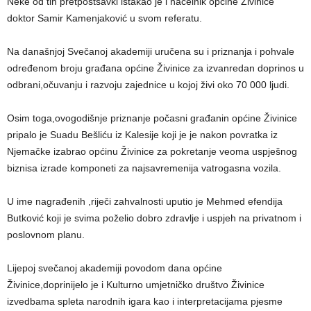
Neke od tih pretpostsavki istakao je i načelnik općine Živinice
doktor Samir Kamenjaković u svom referatu.
Na današnjoj Svečanoj akademiji uručena su i priznanja i pohvale
određenom broju građana općine Živinice za izvanredan doprinos u
odbrani,očuvanju i razvoju zajednice u kojoj živi oko 70 000 ljudi.
Osim toga,ovogodišnje priznanje počasni građanin općine Živinice
pripalo je Suadu Bešliću iz Kalesije koji je je nakon povratka iz
Njemačke izabrao općinu Živinice za pokretanje veoma uspješnog
biznisa izrade komponeti za najsavremenija vatrogasna vozila.
U ime nagrađenih ,riječi zahvalnosti uputio je Mehmed efendija
Butković koji je svima poželio dobro zdravlje i uspjeh na privatnom i
poslovnom planu.
Lijepoj svečanoj akademiji povodom dana općine
Živinice,doprinijelo je i Kulturno umjetničko društvo Živinice
izvedbama spleta narodnih igara kao i interpretacijama pjesme