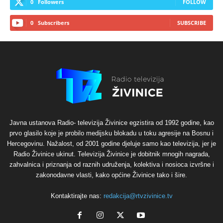
0
Followers
FOLLOW
0
Subscribers
SUBSCRIBE
Javna ustanova Radio- televizija Živinice egzistira od 1992 godine, kao
prvo glasilo koje je probilo medijsku blokadu u toku agresije na Bosnu i
Hercegovinu. Nažalost, od 2001 godine djeluje samo kao televizija, jer je
Radio Živinice ukinut. Televizija Živinice je dobitnik mnogih nagrada,
zahvalnica i priznanja od raznih udruženja, kolektiva i nosioca izvršne i
zakonodavne vlasti, kako općine Živinice tako i šire.
Kontaktirajte nas:
redakcija@rtvzivinice.tv