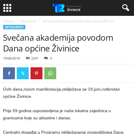
Početna
aktuelnosti
Svečana akademija povodom Dana općine Živinice
AKTUELNOSTI
Svečana akademija povodom
Dana općine Živinice
19/06/2018
2291
0
Ovih dana,nizom manifestacija,obilježava se 19.juni,rođendan
općine Živinice.
Prije 59 godina uspostavljena je naša lokalna zajednica u
granicama koje su aktuelne i danas.
Centralni događaj u Programu obilježavanja ovogodišnjeg Dana