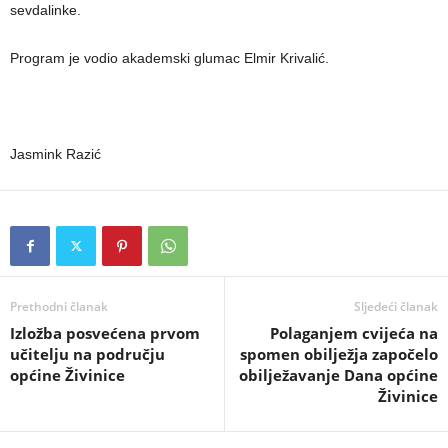
sevdalinke.
Program je vodio akademski glumac Elmir Krivalić.
Jasmink Razić
Prethodni članak
Sljedeći članak
Izložba posvećena prvom
Polaganjem cvijeća na
učitelju na području
spomen obilježja započelo
općine Živinice
obilježavanje Dana općine
Živinice