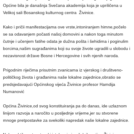
Općine bila je današnja Svečana akademija koja je upriličena u
Velikoj sali Bosanskog kulturnog centra Živinice.
Kako i pričii manifestacijama ove vrste,intoniranjem himne,počelo
se sa odavanjem počasti našoj domovini a nakon toga minutom
čutnje i učenjem fatihe odata je dužna pošta i šehidima i poginulim
borcima,našim sugrađanima koji su svoje živote ugradili u slobodu i
nezavisnost države Bosne i Hercegovine i svih njenih naroda.
Prigodnim riječima prisutnim zvanicama iz vjerskog i društveno-
političkog života i građanima naše lokalne zajednice,obratio se
predsjedavajući Općinskog vijeća Živinice profesor Hamdija
Numanović
Općina Živinice,od svog konstituiranja pa do danas, ide uzlaznom
linijom razvoja a naročito u posljednje vrijeme,jer su stvorene
mnoge pretpostavke za svekoliki napredak naše lokalne zajednice.