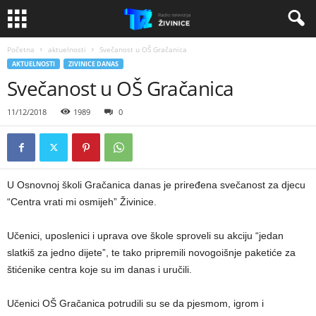
Početna
aktuelnosti
Svečanost u OŠ Gračanica
AKTUELNOSTI
ZIVINICE DANAS
Svečanost u OŠ Gračanica
11/12/2018
1989
0
U Osnovnoj školi Gračanica danas je priređena svečanost za djecu
“Centra vrati mi osmijeh” Živinice.
Učenici, uposlenici i uprava ove škole sproveli su akciju “jedan
slatkiš za jedno dijete”, te tako pripremili novogoišnje paketiće za
štićenike centra koje su im danas i uručili.
Učenici OŠ Gračanica potrudili su se da pjesmom, igrom i