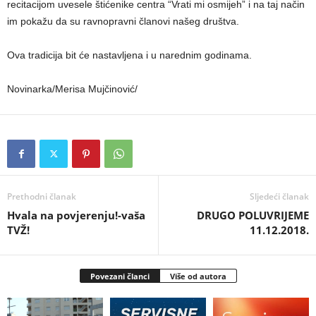
recitacijom uvesele štićenike centra “Vrati mi osmijeh” i na taj način
im pokažu da su ravnopravni članovi našeg društva.
Ova tradicija bit će nastavljena i u narednim godinama.
Novinarka/Merisa Mujčinović/
Prethodni članak
Sljedeći članak
Hvala na povjerenju!-vaša
DRUGO POLUVRIJEME
TVŽ!
11.12.2018.
Povezani članci
Više od autora