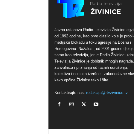
Javna ustanova Radio- televizija Živinice egzi
od 1992 godine, kao prvo glasilo koje je probil
medijsku blokadu u toku agresije na Bosnu i
Hercegovinu. Nažalost, od 2001 godine djeluj
samo kao televizija, jer je Radio Živinice ukinu
Televizija Živinice je dobitnik mnogih nagrada,
zahvalnica i priznanja od raznih udruženja,
kolektiva i nosioca izvršne i zakonodavne vlas
kako općine Živinice tako i šire.
Kontaktirajte nas:
redakcija@rtvzivinice.tv