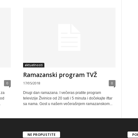
aktuelnosti
Ramazanski program TVŽ
0
17/05/2018
0
 za
Drugi dan ramazana. I večeras pratite program
 od
televizije Živinice od 20 sati i 5 minuta i dočekajte iftar
.
sa nama. Gost u našem večerašnjem ramazanskom...
NE PROPUSTITE
PO