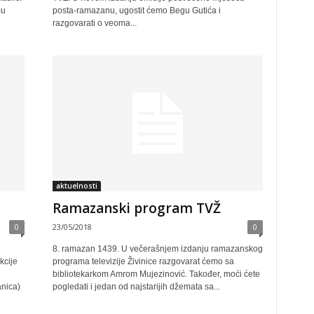
mu
posta-ramazanu, ugostit ćemo Begu Gutića i
razgovarati o veoma...
aktuelnosti
Ramazanski program TVŽ
0
23/05/2018
0
8. ramazan 1439. U večerašnjem izdanju ramazanskog
kcije
programa televizije Živinice razgovarat ćemo sa
bibliotekarkom Amrom Mujezinović. Također, moći ćete
anica)
pogledati i jedan od najstarijih džemata sa...