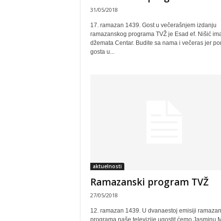
31/05/2018
17. ramazan 1439. Gost u večerašnjem izdanju
ramazanskog programa TVŽ je Esad ef. Nišić i
džemata Centar. Budite sa nama i večeras jer po
gosta u...
aktuelnosti
Ramazanski program TVŽ
27/05/2018
12. ramazan 1439. U dvanaestoj emisiji ramaza
programa naše televizije ugostit ćemo Jasminu M