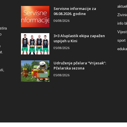
aktuel
Servisne informacije za
06.08.2026. godine
Zivin
06/08/2026
info b
stira
Vijest
o
3×3 Aluplastik ekipa zapažen
uspijeh u Kini
sport
e
05/08/2026
eduka
t.
Udruženje pčelara “Vrijesak”:
Pčelarska sezona
ti,
05/08/2026