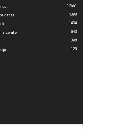
12551
nosti
4398
ice danas
1434
lok
640
i iz zemlje
398
129
cija