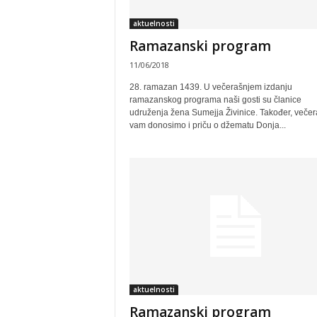
aktuelnosti
Ramazanski program
11/06/2018
28. ramazan 1439. U večerašnjem izdanju
ramazanskog programa naši gosti su članice
udruženja žena Sumejja Živinice. Također, večer
vam donosimo i priču o džematu Donja...
aktuelnosti
Ramazanski program