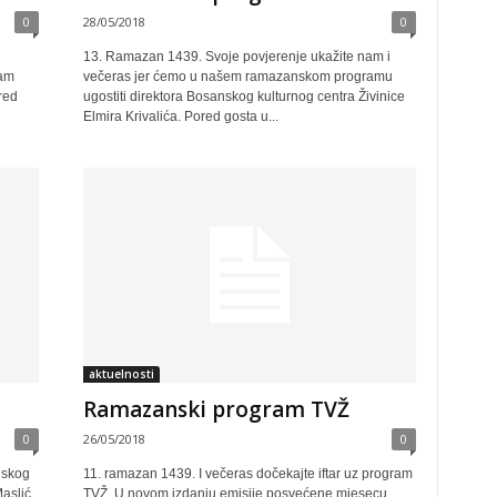
0
28/05/2018
0
13. Ramazan 1439. Svoje povjerenje ukažite nam i
mam
večeras jer ćemo u našem ramazanskom programu
red
ugostiti direktora Bosanskog kulturnog centra Živinice
Elmira Krivalića. Pored gosta u...
aktuelnosti
Ramazanski program TVŽ
0
26/05/2018
0
nskog
11. ramazan 1439. I večeras dočekajte iftar uz program
aslić.
TVŽ. U novom izdanju emisije posvećene mjesecu