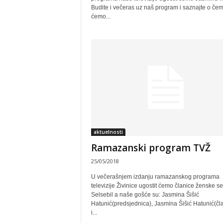
Budite i večeras uz naš program i saznajte o če
ćemo...
aktuelnosti
Ramazanski program TVŽ
25/05/2018
U večerašnjem izdanju ramazanskog programa
televizije Živinice ugostit ćemo članice ženske se
Selsebil a naše gošće su: Jasmina Šišić
Hatunić(predsjednica), Jasmina Šišić Hatunić(čl
i...