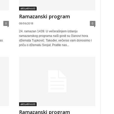
aktuelnosti
Ramazanski program
0
08/06/2018
0
24. ramazan 1439. U večerašnjem izdanju
ramazanskog programa naši gosti su članovi hora
as
džemata Tupković. Također, večeras vam donosimo i
priču o džematu Svojat. Pratite nas...
aktuelnosti
Ramazanski program