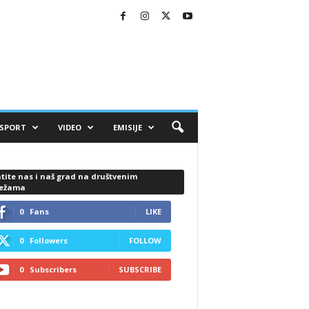
SPORT
VIDEO
EMISIJE
tite nas i naš grad na društvenim
ežama
0
Fans
LIKE
0
Followers
FOLLOW
0
Subscribers
SUBSCRIBE