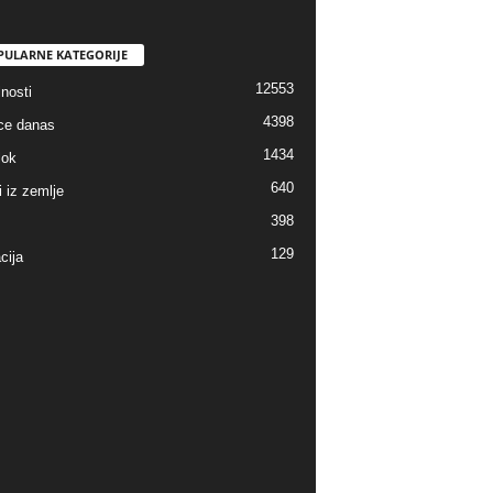
PULARNE KATEGORIJE
12553
nosti
4398
ice danas
1434
lok
640
i iz zemlje
398
129
cija