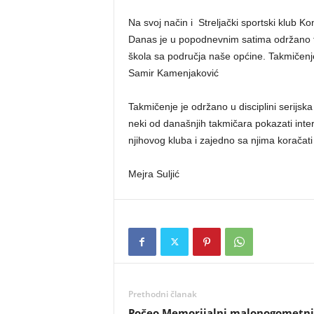
Na svoj način i Streljački sportski klub Ko
Danas je u popodnevnim satima održano t
škola sa područja naše općine. Takmičenje
Samir Kamenjaković
Takmičenje je održano u disciplini serijsk
neki od današnjih takmičara pokazati intere
njihovog kluba i zajedno sa njima korača
Mejra Suljić
Prethodni članak
Počeo Memorijalni malonogometni