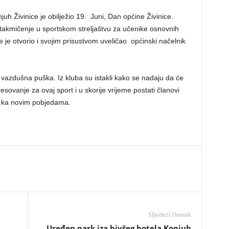
njuh Živinice je obilježio 19. Juni, Dan općine Živinice.
akmičenje u sportskom streljaštvu za učenike osnovnih
 je otvorio i svojim prisustvom uveličao općinski načelnik
a vazdušna puška. Iz kluba su istakli kako se nadaju da će
sovanje za ovaj sport i u skorije vrijeme postati članovi
ti ka novim pobjedama.
Sljedeći članak
Uređen park iza bivšeg hotela Konjuh