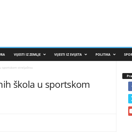
URA
VIJESTI IZ ZEMLJE
VIJESTI IZ SVIJETA
POLITIKA
SPO
u sportskom streljaštvu
Pra
ih škola u sportskom