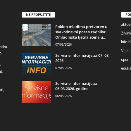
NE PROPUSTITE
PO
aktuel
Poklon mladima pretvoren u
svakodnevni posao radnika:
Zivin
Omladinska ljetna scena u...
info b
07/08/2026
stira
Vijest
o
Servisne informacije za 07. 08.
sport
2026.
e
07/08/2026
eduka
t.
Servisne informacije za
06.08.2026. godine
ti,
06/08/2026