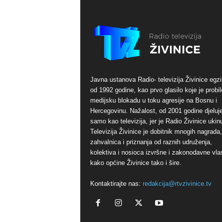
Javna ustanova Radio- televizija Živinice egzi
od 1992 godine, kao prvo glasilo koje je probil
medijsku blokadu u toku agresije na Bosnu i
Hercegovinu. Nažalost, od 2001 godine djeluj
samo kao televizija, jer je Radio Živinice ukinu
Televizija Živinice je dobitnik mnogih nagrada,
zahvalnica i priznanja od raznih udruženja,
kolektiva i nosioca izvršne i zakonodavne vlas
kako općine Živinice tako i šire.
Kontaktirajte nas:
redakcija@rtvzivinice.tv