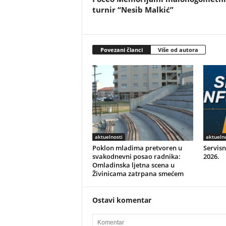
turnir “Nesib Malkić”
Povezani članci
Više od autora
aktuelnosti
aktuelno
Poklon mladima pretvoren u
Servisn
svakodnevni posao radnika:
2026.
Omladinska ljetna scena u
Živinicama zatrpana smećem
Ostavi komentar