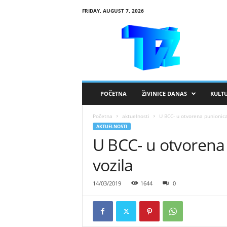
FRIDAY, AUGUST 7, 2026
R
T
V
Ž
i
v
i
POČETNA
ŽIVINICE DANAS
KULT
n
i
Početna
aktuelnosti
U BCC- u otvorena punionica
c
AKTUELNOSTI
e
U BCC- u otvorena 
vozila
14/03/2019
1644
0