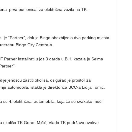
ena prva punionica za električna vozila na TK.
je “Partner”, dok je Bingo obezbijedio dva parking mjesta
suterenu Bingo City Centra-a .
F Parner instalirati u jos 3 garda u BiH, kazala je Selma
Partner˝.
eljenošću zaštiti okoliša, osigurao je prostor za
nje automobila, istakla je direktorica BCC-a Lidija Tomić.
a su 4. električna automobila, koja će se svakako moći
tu okoliša TK Goran Mišić, Vlada TK podržava ovakve