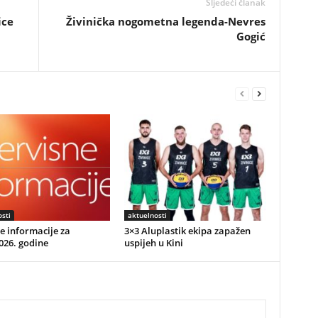
Sljedeći članak
ice
Živinička nogometna legenda-Nevres
Gogić
sti
aktuelnosti
e informacije za
3×3 Aluplastik ekipa zapažen
026. godine
uspijeh u Kini