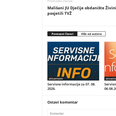
Prethodni članak
Mališani JU Dječije obdanište Živin
posjetili TVŽ
Povezani članci
Više od autora
aktuelnosti
aktuelno
Servisne informacije za 07. 08.
Servisn
2026.
06.08.2
Ostavi komentar