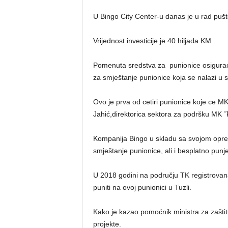
U Bingo City Center-u danas je u rad pušt
Vrijednost investicije je 40 hiljada KM .
Pomenuta sredstva za punionice osigurao 
za smještanje punionice koja se nalazi u 
Ovo je prva od cetiri punionice koje ce MK
Jahić,direktorica sektora za podršku MK ˝
Kompanija Bingo u skladu sa svojom opredij
smještanje punionice, ali i besplatno punje
U 2018 godini na području TK registrovan
puniti na ovoj punionici u Tuzli.
Kako je kazao pomoćnik ministra za zašti
projekte.