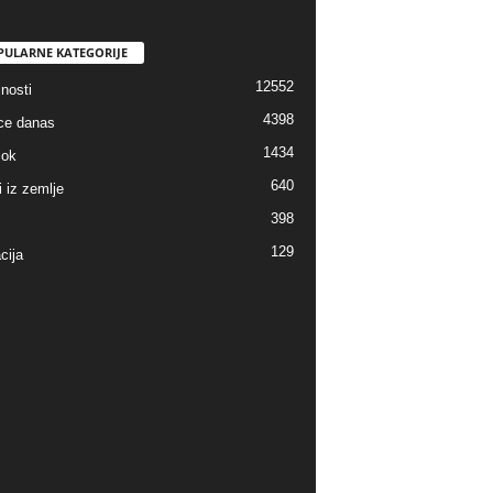
PULARNE KATEGORIJE
12552
nosti
4398
ice danas
1434
lok
640
i iz zemlje
398
129
cija