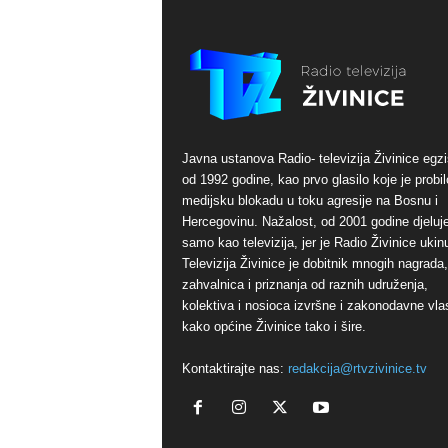
Javna ustanova Radio- televizija Živinice egzi
od 1992 godine, kao prvo glasilo koje je probil
medijsku blokadu u toku agresije na Bosnu i
Hercegovinu. Nažalost, od 2001 godine djeluj
samo kao televizija, jer je Radio Živinice ukinu
Televizija Živinice je dobitnik mnogih nagrada,
zahvalnica i priznanja od raznih udruženja,
kolektiva i nosioca izvršne i zakonodavne vlas
kako općine Živinice tako i šire.
Kontaktirajte nas:
redakcija@rtvzivinice.tv