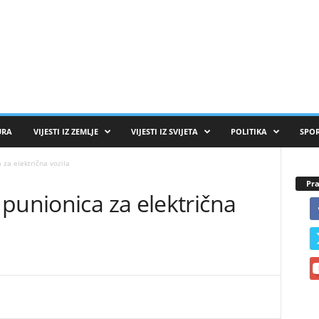
URA
VIJESTI IZ ZEMLJE
VIJESTI IZ SVIJETA
POLITIKA
SPO
 za električna vozila
Pra
punionica za električna