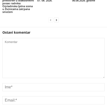
pretvoren u svakodnevni
07. 08. 2026.
06.08.2026. godine
posao radnika:
Omladinska ljetna scena
u Živinicama zatrpana
smećem
Ostavi komentar