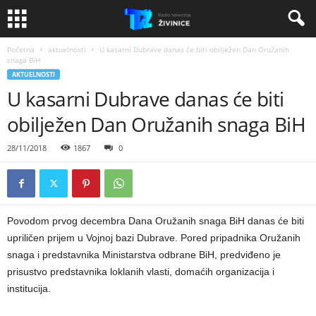
Početna
aktuelnosti
U kasarni Dubrave danas će biti obilježen Dan Oružanih
snaga BiH
AKTUELNOSTI
U kasarni Dubrave danas će biti
obilježen Dan Oružanih snaga BiH
28/11/2018
1867
0
Povodom prvog decembra Dana Oružanih snaga BiH danas će biti
upriličen prijem u Vojnoj bazi Dubrave. Pored pripadnika Oružanih
snaga i predstavnika Ministarstva odbrane BiH, predviđeno je
prisustvo predstavnika loklanih vlasti, domaćih organizacija i
institucija.