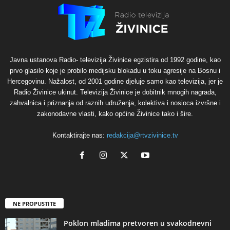
Javna ustanova Radio- televizija Živinice egzistira od 1992 godine, kao
prvo glasilo koje je probilo medijsku blokadu u toku agresije na Bosnu i
Hercegovinu. Nažalost, od 2001 godine djeluje samo kao televizija, jer je
Radio Živinice ukinut. Televizija Živinice je dobitnik mnogih nagrada,
zahvalnica i priznanja od raznih udruženja, kolektiva i nosioca izvršne i
zakonodavne vlasti, kako općine Živinice tako i šire.
Kontaktirajte nas:
redakcija@rtvzivinice.tv
NE PROPUSTITE
Poklon mladima pretvoren u svakodnevni