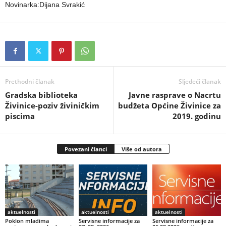
Novinarka:Dijana Svrakić
Prethodni članak
Sljedeći članak
Gradska biblioteka
Javne rasprave o Nacrtu
Živinice-poziv živiničkim
budžeta Općine Živinice za
piscima
2019. godinu
Povezani članci
Više od autora
aktuelnosti
aktuelnosti
aktuelnosti
Poklon mladima
Servisne informacije za
Servisne informacije za