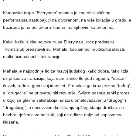
Klunovska trupa “Everyman” nastala je kao oblik uličnog
performansa nastupajući na otvorenom, na više lokacija u gradu, a
bazirana je na pet aktera-klauna, na njihovim karakterima.
Kako kažu iz klaunovske trupe Everyman, kroz predstavu
˝Komšizluk˝predstavili su Mahalu, kao simbol multikulturalnosti,
multinacionalnosti i tolerancije.
Mahala je najplodnije tlo za razvoj ljudskog kako dobra, tako i zla,
uz prisustvo tranzicije, koja nam izmiče tlo pod nogama, “običan”
čovjek, radnik, gubi svoj identitet. Pronalazi ga kroz prizmu “tuđeg”,
a “drugačije” ne prihvata, niti razumije. Svijest postaje tanki prorez
u kojoj se glavna satisfakcija nalazi u omalovažavanju “drugog” i
“drugačijeg”, u nesuvislom kritiziranju opšteg stanja društva, sa
bezbroj rješenja za boljitak, koji ne odlaze dalje od sopstvenog
fildžana.