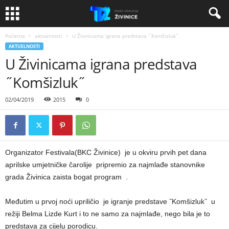
Početna
aktuelnosti
U Živinicama igrana predstava ˝Komšizluk˝
AKTUELNOSTI
U Živinicama igrana predstava
˝Komšizluk˝
02/04/2019
2015
0
Organizator Festivala(BKC Živinice) je u okviru prvih pet dana
aprilske umjetničke čarolije pripremio za najmlađe stanovnike
grada Živinica zaista bogat program .
Međutim u prvoj noći upriličio je igranje predstave ˝Komšizluk˝ u
režiji Belma Lizde Kurt i to ne samo za najmlađe, nego bila je to
predstava za cijelu porodicu.