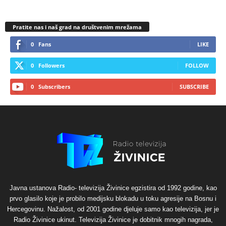
Pratite nas i naš grad na društvenim mrežama
0
Fans
LIKE
0
Followers
FOLLOW
0
Subscribers
SUBSCRIBE
Javna ustanova Radio- televizija Živinice egzistira od 1992 godine, kao
prvo glasilo koje je probilo medijsku blokadu u toku agresije na Bosnu i
Hercegovinu. Nažalost, od 2001 godine djeluje samo kao televizija, jer je
Radio Živinice ukinut. Televizija Živinice je dobitnik mnogih nagrada,