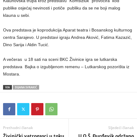
Klaunovska trupa kroz predstavu ˝Komšizluk˝ provocira kod
publike osjećaj nevinosti i potiče publiku da se ne boji malog
klauna u sebi.
Ova predstava je koprodukcija Aparat teatra i Bosanskog kulturnog
centra Sarajevo. U predstavi igraju Andrea Aković, Fatima Kazazić,
Dino Sarija i Aldin Tucić.
A večeras u 18 sati na sceni BKC Živinice igra se lutkarska
predstava Bajka o izgubljenom remenu – Lutkarskog pozorišta iz
Mostara.
VIA
DIJANA SVRAKIĆ
Prethodni članak
Sljedeći članak
Živinički vatrogasci u toku
U O.Š. Đurđevik održano