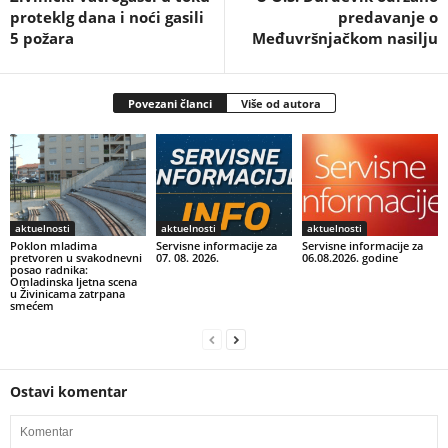
proteklg dana i noći gasili
predavanje o
5 požara
Međuvršnjačkom nasilju
Povezani članci
Više od autora
aktuelnosti
aktuelnosti
aktuelnosti
Poklon mladima
Servisne informacije za
Servisne informacije za
pretvoren u svakodnevni
07. 08. 2026.
06.08.2026. godine
posao radnika:
Omladinska ljetna scena
u Živinicama zatrpana
smećem
Ostavi komentar