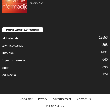
06/08/2026
POPULARNE KATEGORIJE
12553
aktuelnosti
4398
Zivinice danas
1434
info blok
640
Vijesti iz zemlje
398
sport
129
edukacija
Disclaimer
Privacy
Advertisement
Contact Us
© RTV Živinice