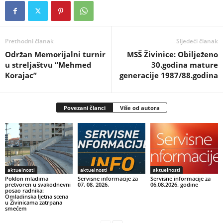
Prethodni članak
Sljedeći članak
Održan Memorijalni turnir
MSŠ Živinice: Obilježeno
u streljaštvu “Mehmed
30.godina mature
Korajac”
generacije 1987/88.godina
Povezani članci
Više od autora
aktuelnosti
aktuelnosti
aktuelnosti
Poklon mladima
Servisne informacije za
Servisne informacije za
pretvoren u svakodnevni
07. 08. 2026.
06.08.2026. godine
posao radnika:
Omladinska ljetna scena
u Živinicama zatrpana
smećem