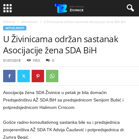
Početna
aktuelnosti
U Živinicama održan sastanak Asocijacije žena SDA BiH
AKTUELNOSTI
U Živinicama održan sastanak
Asocijacije žena SDA BiH
01/07/2018
1953
0
Asocijacija žena SDA Živinice u petak je bila domaćin
Predsjedništvu AŽ SDA BiH sa predsjednicom Senijom Bubić i
potpredsjednicom Halimom Crnicom.
Gošće radno-konsultativnog sastanka bile su i predsjednica
povjereništva AŽ SDA TK Advija Čaušević i potpredsjednica dr.
Zumra Begić.