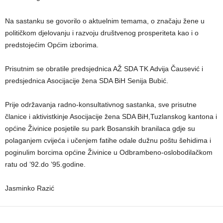
Na sastanku se govorilo o aktuelnim temama, o značaju žene u
političkom djelovanju i razvoju društvenog prosperiteta kao i o
predstojećim Općim izborima.
Prisutnim se obratile predsjednica AŽ SDA TK Advija Čausević i
predsjednica Asocijacije žena SDA BiH Senija Bubić.
Prije održavanja radno-konsultativnog sastanka, sve prisutne
članice i aktivistkinje Asocijacije žena SDA BiH,Tuzlanskog kantona i
općine Živinice posjetile su park Bosanskih branilaca gdje su
polaganjem cvijeća i učenjem fatihe odale dužnu poštu šehidima i
poginulim borcima općine Živinice u Odbrambeno-oslobodilačkom
ratu od ’92.do ’95.godine.
Jasminko Razić