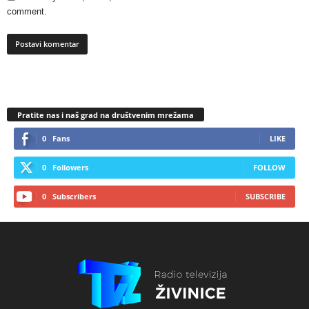
comment.
Pratite nas i naš grad na društvenim mrežama
0
Fans
LIKE
0
Followers
FOLLOW
0
Subscribers
SUBSCRIBE