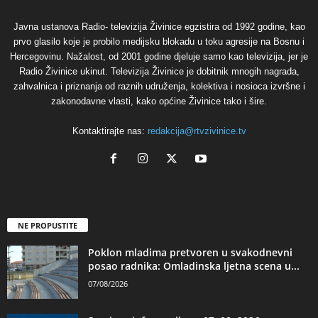
Javna ustanova Radio- televizija Živinice egzistira od 1992 godine, kao
prvo glasilo koje je probilo medijsku blokadu u toku agresije na Bosnu i
Hercegovinu. Nažalost, od 2001 godine djeluje samo kao televizija, jer je
Radio Živinice ukinut. Televizija Živinice je dobitnik mnogih nagrada,
zahvalnica i priznanja od raznih udruženja, kolektiva i nosioca izvršne i
zakonodavne vlasti, kako općine Živinice tako i šire.
Kontaktirajte nas:
redakcija@rtvzivinice.tv
NE PROPUSTITE
Poklon mladima pretvoren u svakodnevni
posao radnika: Omladinska ljetna scena u...
07/08/2026