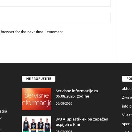
 browser for the next time I comment.
NE PROPUSTITE
PO
aktuel
Servisne informacije za
06.08.2026. godine
Zivin
06/08/2026
info b
stira
Vijest
o
3×3 Aluplastik ekipa zapažen
uspijeh u Kini
sport
e
05/08/2026