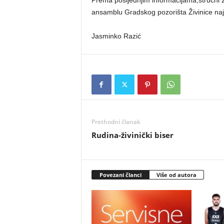
Prema posljednjim informacijama,stručni 
ansamblu Gradskog pozorišta Živinice naj
Jasminko Razić
Prethodni članak
Rudina-živinički biser
Povezani članci
Više od autora