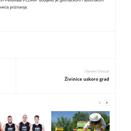
žiri Festivala FEDRA dodijelio je glumačkom i autorskom
veća priznanja.
Sljedeći članak
Živinice uskoro grad