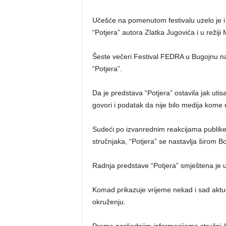
Učešće na pomenutom festivalu uzelo je i
“Potjera” autora Zlatka Jugovića i u reži
Šeste večeri Festival FEDRA u Bugojnu nast
“Potjera”.
Da je predstava “Potjera” ostavila jak utis
govori i podatak da nije bilo medija kome n
Sudeći po izvanrednim reakcijama publike 
stručnjaka, “Potjera” se nastavlja širom B
Radnja predstave “Potjera” smještena je u
Komad prikazuje vrijeme nekad i sad aktu
okruženju.