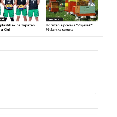
sti
aktuelnosti
plastik ekipa zapažen
Udruženje pčelara “Vrijesak”:
 u Kini
Pčelarska sezona