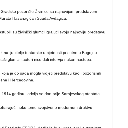
 Gradsko pozorište Živinice sa najnovijom predstavom
ji Murata Hasanagića i Suada Avdagića.
upili su živinički glumci igrajući svoju najnoviju predstavu
ak na ljubitelje teatarske umjetnosti prisutne u Bugojnu
aši glumci i autori nisu dali intervju nakon nastupa.
koja je do sada mogla vidjeti predstavu kao i pozorišnih
osne i Hercegovine.
 1914.godinu i odvija se dan prije Sarajevskog atentata.
elizirajući neke teme svojstvene modernom društvu i