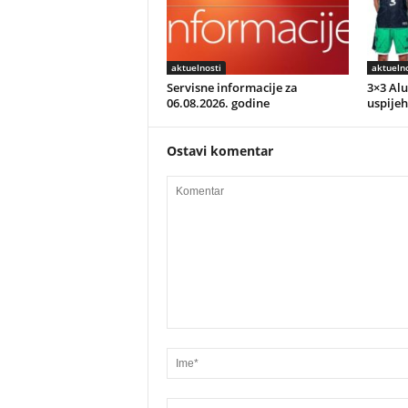
aktuelnosti
aktuelno
Servisne informacije za
3×3 Alu
06.08.2026. godine
uspijeh
Ostavi komentar