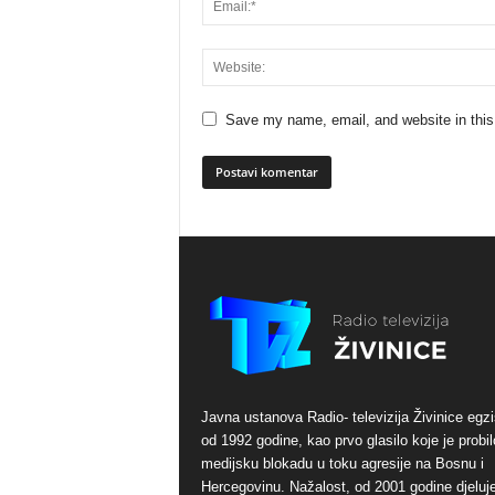
Save my name, email, and website in this
Javna ustanova Radio- televizija Živinice egzi
od 1992 godine, kao prvo glasilo koje je probil
medijsku blokadu u toku agresije na Bosnu i
Hercegovinu. Nažalost, od 2001 godine djeluj