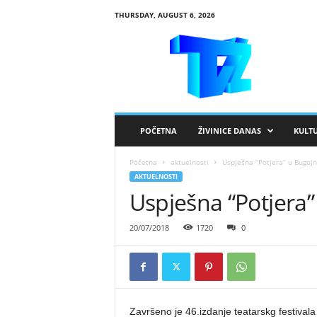
THURSDAY, AUGUST 6, 2026
R
T
V
Ž
i
v
i
POČETNA
ŽIVINICE DANAS
KULT
n
i
Početna
aktuelnosti
Uspješna “Potjera” u Bugoj
c
AKTUELNOSTI
e
Uspješna “Potjera
20/07/2018
1720
0
Završeno je 46.izdanje teatarskg festiva