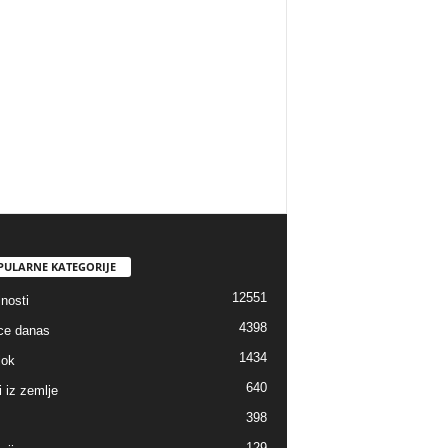
PULARNE KATEGORIJE
12551
nosti
4398
ice danas
1434
lok
640
i iz zemlje
398
129