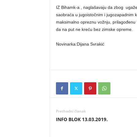
IZ Bihamk-a , naglašavaju da zbog ugažen
saobraća u jugoistočnim i jugozapadnim k
maksimalno opreznu vožnju, prilagođenu t
da na put ne kreću bez zimske opreme.
Novinarka:Dijana Svrakić
Prethodni članak
INFO BLOK 13.03.2019.