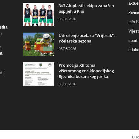
aktuel
3×3 Aluplastik ekipa zapažen
uspijeh u Kini
Zivin
05/08/2026
info b
stira
Vijest
o
Udruženje pčelara “Vrijesak”:
Pčelarska sezona
sport
e
05/08/2026
eduka
t.
Promocija XII toma
višetomnog enciklopedijskog
ti,
Rječnika bosanskog jezika.
05/08/2026
Disc