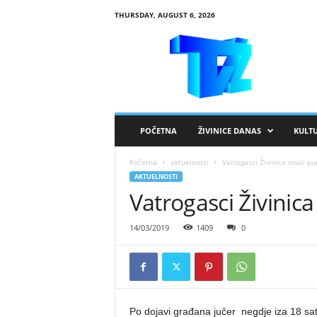
THURSDAY, AUGUST 6, 2026
R
T
V
Ž
i
v
i
POČETNA
ŽIVINICE DANAS
KULT
n
i
Početna
aktuelnosti
Vatrogasci Živinica imali p
c
AKTUELNOSTI
e
Vatrogasci Živinic
14/03/2019
1409
0
Po dojavi građana jučer negdje iza 18 sati