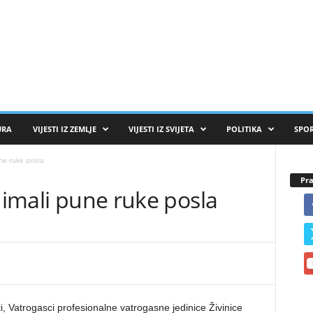
URA
VIJESTI IZ ZEMLJE
VIJESTI IZ SVIJETA
POLITIKA
SPO
une ruke posla
Pra
a imali pune ruke posla
, Vatrogasci profesionalne vatrogasne jedinice Živinice