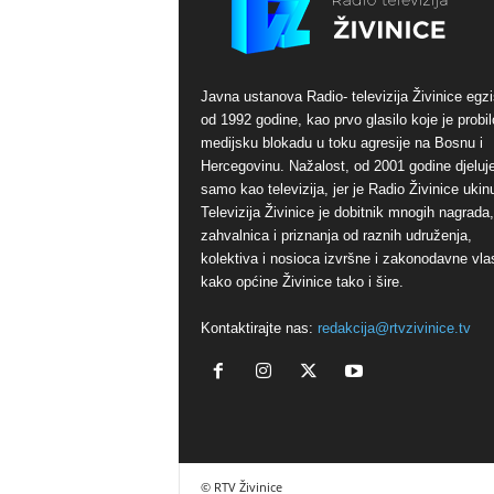
Javna ustanova Radio- televizija Živinice egzi
od 1992 godine, kao prvo glasilo koje je probil
medijsku blokadu u toku agresije na Bosnu i
Hercegovinu. Nažalost, od 2001 godine djeluj
samo kao televizija, jer je Radio Živinice ukinu
Televizija Živinice je dobitnik mnogih nagrada,
zahvalnica i priznanja od raznih udruženja,
kolektiva i nosioca izvršne i zakonodavne vlas
kako općine Živinice tako i šire.
Kontaktirajte nas:
redakcija@rtvzivinice.tv
© RTV Živinice