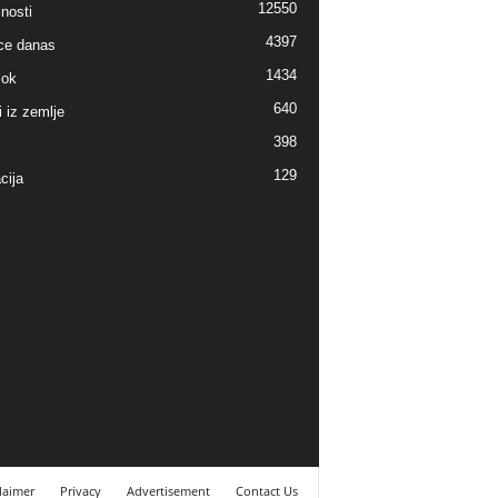
12550
nosti
4397
ice danas
1434
lok
640
i iz zemlje
398
129
cija
laimer
Privacy
Advertisement
Contact Us