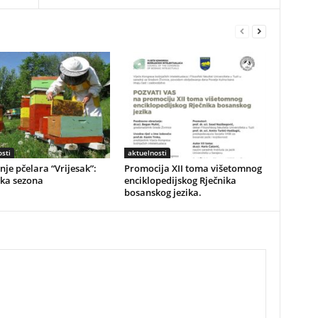
sti
aktuelnosti
je pčelara “Vrijesak”:
Promocija XII toma višetomnog
ska sezona
enciklopedijskog Rječnika
bosanskog jezika.