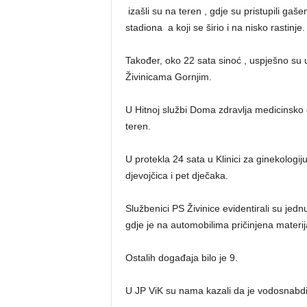
izašli su na teren , gdje su pristupili gaše
stadiona a koji se širio i na nisko rastinje
Također, oko 22 sata sinoć , uspješno su u
Živinicama Gornjim.
U Hitnoj službi Doma zdravlja medicinsko o
teren.
U protekla 24 sata u Klinici za ginekologi
djevojčica i pet dječaka.
Službenici PS Živinice evidentirali su jedn
gdje je na automobilima pričinjena materij
Ostalih događaja bilo je 9.
U JP ViK su nama kazali da je vodosnabdi