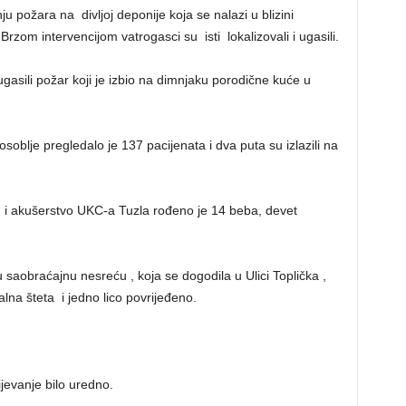
nju požara na divljoj deponije koja se nalazi u blizini
. Brzom intervencijom vatrogasci su isti lokalizovali i ugasili.
gasili požar koji je izbio na dimnjaku porodične kuće u
soblje pregledalo je 137 pacijenata i dva puta su izlazili na
ju i akušerstvo UKC-a Tuzla rođeno je 14 beba, devet
u saobraćajnu nesreću , koja se dogodila u Ulici Toplička ,
alna šteta i jedno lico povrijeđeno.
jevanje bilo uredno.