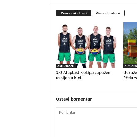
Povezani članci
Više od autora
aktuelnosti
aktuelno
3×3 Aluplastik ekipa zapažen
Udružen
uspijeh u Kini
Pčelar
Ostavi komentar