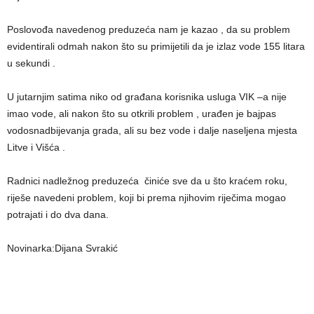
Poslovođa navedenog preduzeća nam je kazao , da su problem
evidentirali odmah nakon što su primijetili da je izlaz vode 155 litara
u sekundi .
U jutarnjim satima niko od građana korisnika usluga VIK –a nije
imao vode, ali nakon što su otkrili problem , urađen je bajpas
vodosnadbijevanja grada, ali su bez vode i dalje naseljena mjesta
Litve i Višća .
Radnici nadležnog preduzeća činiće sve da u što kraćem roku,
riješe navedeni problem, koji bi prema njihovim riječima mogao
potrajati i do dva dana.
Novinarka:Dijana Svrakić