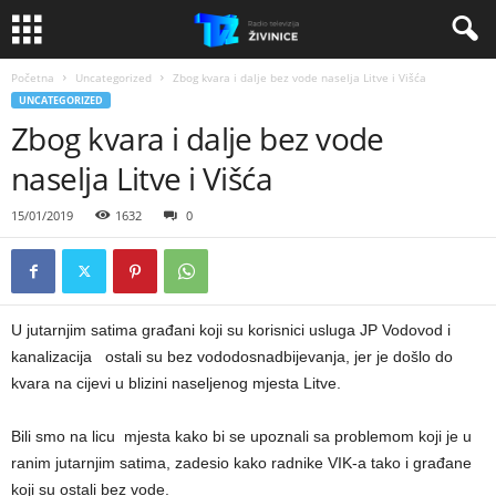
Početna
Uncategorized
Zbog kvara i dalje bez vode naselja Litve i Višća
UNCATEGORIZED
Zbog kvara i dalje bez vode
naselja Litve i Višća
15/01/2019
1632
0
U jutarnjim satima građani koji su korisnici usluga JP Vodovod i
kanalizacija ostali su bez vododosnadbijevanja, jer je došlo do
kvara na cijevi u blizini naseljenog mjesta Litve.
Bili smo na licu mjesta kako bi se upoznali sa problemom koji je u
ranim jutarnjim satima, zadesio kako radnike VIK-a tako i građane
koji su ostali bez vode.