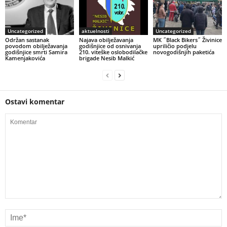
Uncategorized
aktuelnosti
Uncategorized
Održan sastanak
Najava obilježavanja
MK ˝Black Bikers˝ Živinice
povodom obilježavanja
godišnjice od osnivanja
upriličio podjelu
godišnjice smrti Samira
210. viteške oslobodilačke
novogodišnjih paketića
Kamenjakovića
brigade Nesib Malkić
Ostavi komentar