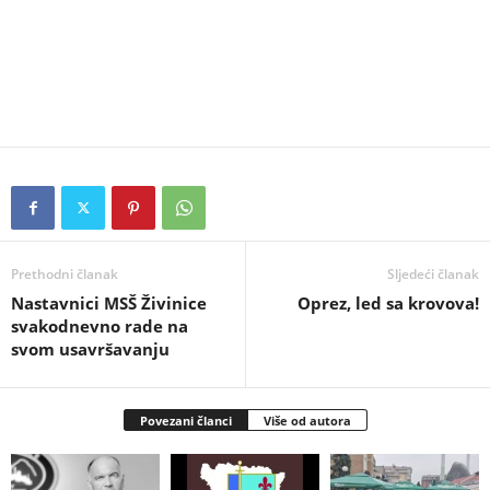
Prethodni članak
Sljedeći članak
Nastavnici MSŠ Živinice
Oprez, led sa krovova!
svakodnevno rade na
svom usavršavanju
Povezani članci
Više od autora