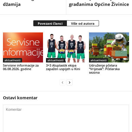
džamija
građanima Općine Živinice
Povezani članci
Više od autora
aktuelnosti
aktuelnosti
aktuelnosti
Servisne informacije za
3×3 Aluplastik ekipa
Udruženje pčelara
06.08.2026. godine
zapažen uspijeh u Kini
“Vrijesak”: Pčelarska
sezona
Ostavi komentar