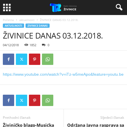
Početna
aktuelnosti
ŽIVINICE DANAS 03.12.2018.
AKTUELNOSTI
ZIVINICE DANAS
ŽIVINICE DANAS 03.12.2018.
04/12/2018
1852
0
https://www.youtube.com/watch?v=iTz-w5meApo&feature=youtu.be
Prethodni članak
Sljedeći članak
Živiničko blago-Musićka
Održana Javna rasprava sa