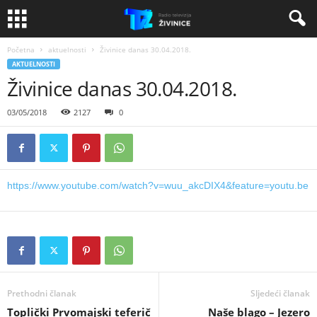
Početna
aktuelnosti
Živinice danas 30.04.2018.
AKTUELNOSTI
Živinice danas 30.04.2018.
03/05/2018
2127
0
https://www.youtube.com/watch?v=wuu_akcDIX4&feature=youtu.be
Prethodni članak
Sljedeći članak
Toplički Prvomajski teferič
Naše blago – Jezero