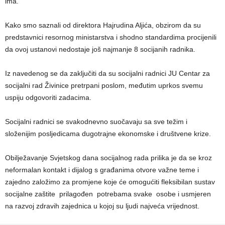
ima.
Kako smo saznali od direktora Hajrudina Aljića, obzirom da su
predstavnici resornog ministarstva i shodno standardima procijenili
da ovoj ustanovi nedostaje još najmanje 8 socijanih radnika.
Iz navedenog se da zaključiti da su socijalni radnici JU Centar za
socijalni rad Živinice pretrpani poslom, međutim uprkos svemu
uspiju odgovoriti zadacima.
Socijalni radnici se svakodnevno suočavaju sa sve težim i
složenijim posljedicama dugotrajne ekonomske i društvene krize.
Obilježavanje Svjetskog dana socijalnog rada prilika je da se kroz
neformalan kontakt i dijalog s građanima otvore važne teme i
zajedno založimo za promjene koje će omogućiti fleksibilan sustav
socijalne zaštite prilagođen potrebama svake osobe i usmjeren
na razvoj zdravih zajednica u kojoj su ljudi najveća vrijednost.