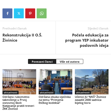
Prethodni članak
Sljedeći članak
Rekonstrukcija II O.Š.
Počela edukacija za
Živinice
program YEP inkubator
poslovnih ideja
Povezani članci
Više od autora
aktuelnosti
aktuelnosti
aktuelnosti
Održano rukometno
Održana obuka vijećnika
Učenici JU “MSŠ” Živinice
takmičenje u Prvoj
na temu “Primjena
zasadili 2000 sadnica
osnovnoj školi:
Etičkog kodeksa”
bijelog bora
Natjecanje pratili treneri
ŽRK Živinice