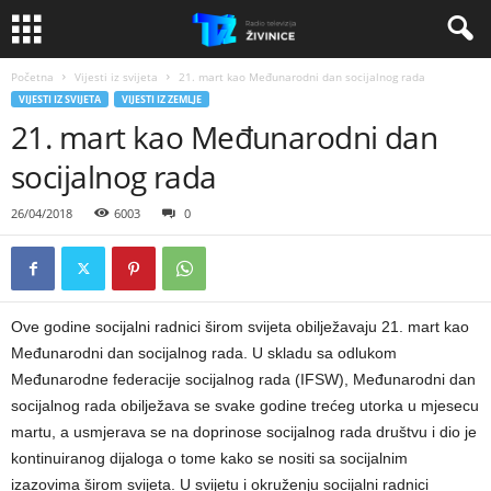
Početna
Vijesti iz svijeta
21. mart kao Međunarodni dan socijalnog rada
VIJESTI IZ SVIJETA
VIJESTI IZ ZEMLJE
21. mart kao Međunarodni dan
socijalnog rada
26/04/2018
6003
0
Ove godine socijalni radnici širom svijeta obilježavaju 21. mart kao
Međunarodni dan socijalnog rada. U skladu sa odlukom
Međunarodne federacije socijalnog rada (IFSW), Međunarodni dan
socijalnog rada obilježava se svake godine trećeg utorka u mjesecu
martu, a usmjerava se na doprinose socijalnog rada društvu i dio je
kontinuiranog dijaloga o tome kako se nositi sa socijalnim
izazovima širom svijeta. U svijetu i okruženju socijalni radnici