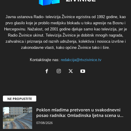
Javna ustanova Radio- televizija Živinice egzistira od 1992 godine, kao
prvo glasilo koje je probilo medijsku blokadu u toku agresije na Bosnu i
Hercegovinu. Nažalost, od 2001 godine djeluje samo kao televizija, jer je
Radio Živinice ukinut. Televizija Živinice je dobitnik mnogih nagrada,
zahvalnica i priznanja od raznih udruženja, kolektiva i nosioca izvršne i
zakonodavne vlasti, kako općine Živinice tako i šire.
Kontaktirajte nas:
redakcija@rtvzivinice.tv
NE PROPUSTITE
Poklon mladima pretvoren u svakodnevni
posao radnika: Omladinska ljetna scena u...
07/08/2026