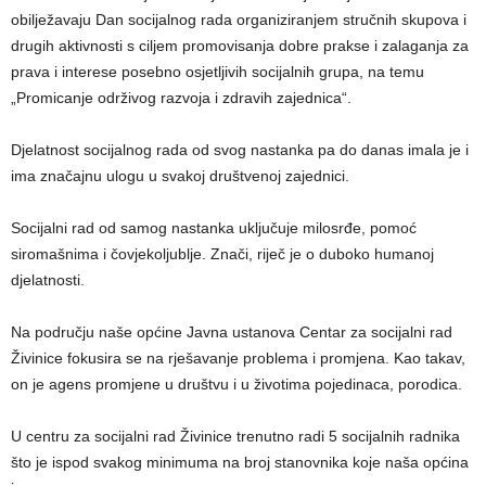
obilježavaju Dan socijalnog rada organiziranjem stručnih skupova i
drugih aktivnosti s ciljem promovisanja dobre prakse i zalaganja za
prava i interese posebno osjetljivih socijalnih grupa, na temu
„Promicanje održivog razvoja i zdravih zajednica“.
Djelatnost socijalnog rada od svog nastanka pa do danas imala je i
ima značajnu ulogu u svakoj društvenoj zajednici.
Socijalni rad od samog nastanka uključuje milosrđe, pomoć
siromašnima i čovjekoljublje. Znači, riječ je o duboko humanoj
djelatnosti.
Na području naše općine Javna ustanova Centar za socijalni rad
Živinice fokusira se na rješavanje problema i promjena. Kao takav,
on je agens promjene u društvu i u životima pojedinaca, porodica.
U centru za socijalni rad Živinice trenutno radi 5 socijalnih radnika
što je ispod svakog minimuma na broj stanovnika koje naša općina