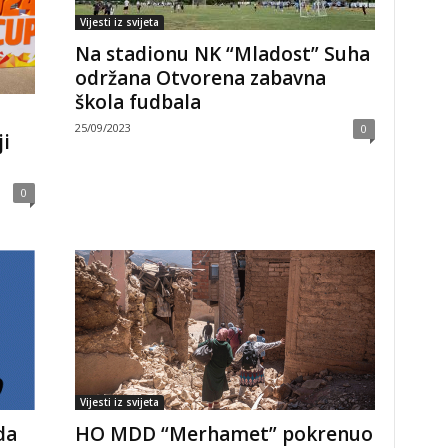
Vijesti iz svijeta
Na stadionu NK “Mladost” Suha
održana Otvorena zabavna
škola fudbala
25/09/2023
0
ji
0
Vijesti iz svijeta
da
HO MDD “Merhamet” pokrenuo