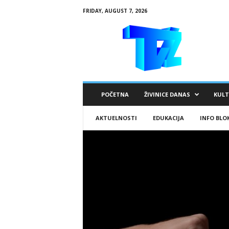
FRIDAY, AUGUST 7, 2026
R
T
V
Ž
i
v
i
POČETNA
ŽIVINICE DANAS
KUL
n
i
AKTUELNOSTI
EDUKACIJA
INFO BLO
c
e