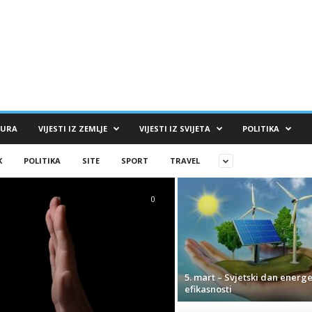
TURA
VIJESTI IZ ZEMLJE
VIJESTI IZ SVIJETA
POLITIKA
K
POLITIKA
SITE
SPORT
TRAVEL
0
5. mart – Svjetski dan energ
efikasnosti