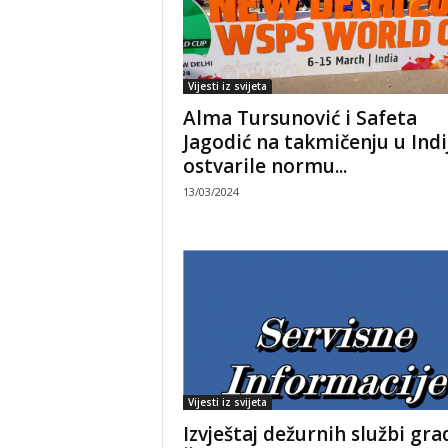
Vijesti iz svijeta
Alma Tursunović i Safeta
Jagodić na takmičenju u Indi
ostvarile normu...
13/03/2024
Vijesti iz svijeta
Izvještaj dežurnih službi gra