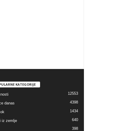
PULARNE KATEGORIJE
12553
nosti
4398
ice danas
1434
lok
640
i iz zemlje
398