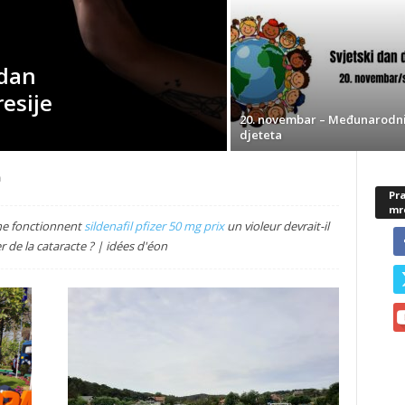
 dan
esije
20. novembar – Međunarodn
djeteta
a
Pra
mr
ne fonctionnent
sildenafil pfizer 50 mg prix
un violeur devrait-il
 de la cataracte ? | idées d'éon