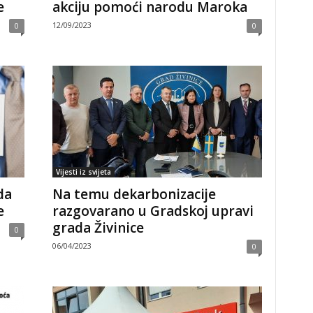
e
akciju pomoći narodu Maroka
12/09/2023
0
0
Vijesti iz svijeta
da
Na temu dekarbonizacije
e
razgovarano u Gradskoj upravi
grada Živinice
0
06/04/2023
0