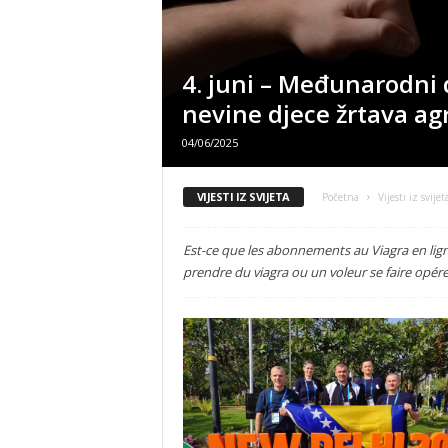
4. juni – Međunarodni
nevine djece žrtava agr
04/06/2025
VIJESTI IZ SVIJETA
Početna
Vijesti iz svijet
Est-ce que les abonnements au Viagra en lig
prendre du viagra ou un voleur se faire opérer