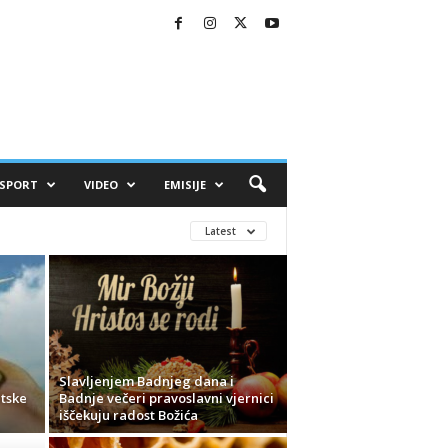
SPORT
VIDEO
EMISIJE
Latest
Slavljenjem Badnjeg dana i
etske
Badnje večeri pravoslavni vjernici
iščekuju radost Božića