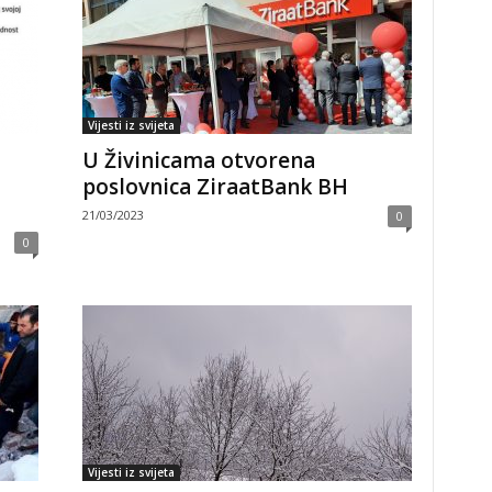
Vijesti iz svijeta
U Živinicama otvorena
poslovnica ZiraatBank BH
21/03/2023
0
0
Vijesti iz svijeta