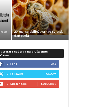
i dan
20. maj se obilježava kao Svjetski
dan pčela
tite nas i naš grad na društvenim
ežama
0
Fans
LIKE
0
Followers
FOLLOW
0
Subscribers
SUBSCRIBE