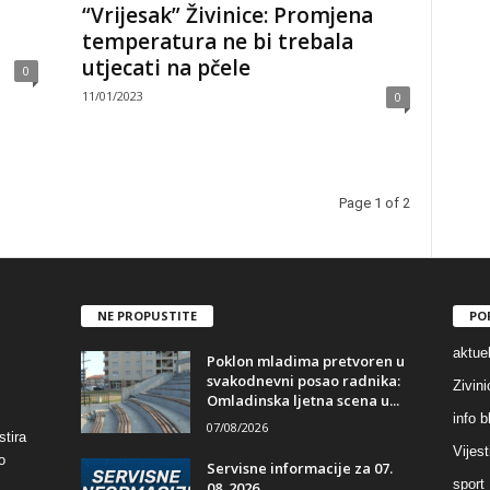
“Vrijesak” Živinice: Promjena
temperatura ne bi trebala
utjecati na pčele
0
11/01/2023
0
Page 1 of 2
NE PROPUSTITE
PO
aktuel
Poklon mladima pretvoren u
svakodnevni posao radnika:
Zivin
Omladinska ljetna scena u...
info b
07/08/2026
stira
Vijest
o
Servisne informacije za 07.
sport
08. 2026.