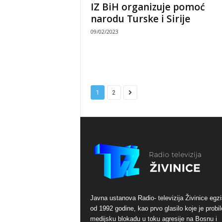
IZ BiH organizuje pomoć
narodu Turske i Sirije
09/02/2023
1
2
Javna ustanova Radio- televizija Živinice egzi
od 1992 godine, kao prvo glasilo koje je probil
medijsku blokadu u toku agresije na Bosnu i