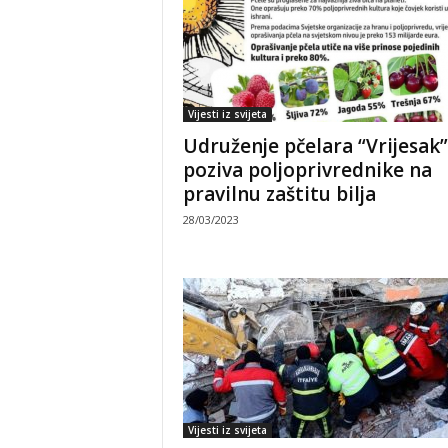
Vijesti iz svijeta
Udruženje pčelara “Vrijesak”
poziva poljoprivrednike na
pravilnu zaštitu bilja
28/03/2023
Vijesti iz svijeta