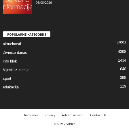
06/08/2026
POPULARNE KATEGORIJE
12553
aktuelnosti
4398
Zivinice danas
1434
info blok
640
Vijesti iz zemlje
398
sport
129
edukacija
Disclaimer
Privacy
Advertisement
Contact Us
© RTV Živinice