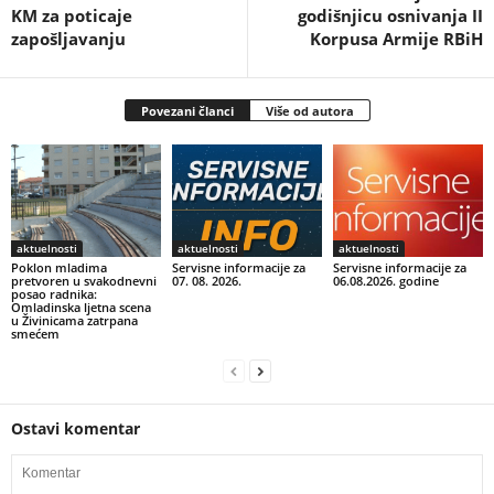
KM za poticaje
godišnjicu osnivanja II
zapošljavanju
Korpusa Armije RBiH
Povezani članci
Više od autora
aktuelnosti
aktuelnosti
aktuelnosti
Poklon mladima
Servisne informacije za
Servisne informacije za
pretvoren u svakodnevni
07. 08. 2026.
06.08.2026. godine
posao radnika:
Omladinska ljetna scena
u Živinicama zatrpana
smećem
Ostavi komentar