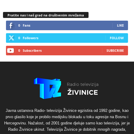
Pratite nas i naš grad na društvenim mrežama
0
Fans
LIKE
0
Followers
FOLLOW
0
Subscribers
SUBSCRIBE
Javna ustanova Radio- televizija Živinice egzistira od 1992 godine, kao
prvo glasilo koje je probilo medijsku blokadu u toku agresije na Bosnu i
Hercegovinu. Nažalost, od 2001 godine djeluje samo kao televizija, jer je
Radio Živinice ukinut. Televizija Živinice je dobitnik mnogih nagrada,