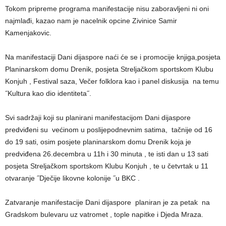
Tokom pripreme programa manifestacije nisu zaboravljeni ni oni
najmlađi, kazao nam je nacelnik opcine Zivinice Samir
Kamenjakovic.
Na manifestaciji Dani dijaspore naći će se i promocije knjiga,posjeta
Planinarskom domu Drenik, posjeta Streljačkom sportskom Klubu
Konjuh , Festival saza, Večer folklora kao i panel diskusija na temu
˝Kultura kao dio identiteta˝.
Svi sadržaji koji su planirani manifestacijom Dani dijaspore
predviđeni su većinom u poslijepodnevnim satima, tačnije od 16
do 19 sati, osim posjete planinarskom domu Drenik koja je
predviđena 26.decembra u 11h i 30 minuta , te isti dan u 13 sati
posjeta Streljačkom sportskom Klubu Konjuh , te u četvrtak u 11
otvaranje ˝Dječije likovne kolonije ˝u BKC .
Zatvaranje manifestacije Dani dijaspore planiran je za petak na
Gradskom bulevaru uz vatromet , tople napitke i Djeda Mraza.