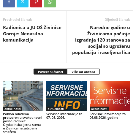
Prethodni članak
Sljedeći članak
Radionica u JU OŠ Živinice
Naredne godine u
Gornje: Nenasilna
Živinicama počinje
komunikacija
izgradnja 120 stanova za
socijalno ugroženu
populaciju i raseljena lica
Povezani članci
Više od autora
aktuelnosti
aktuelnosti
aktuelnosti
Poklon mladima
Servisne informacije za
Servisne informacije za
pretvoren u svakodnevni
07. 08. 2026.
06.08.2026. godine
posao radnika:
Omladinska ljetna scena
u Živinicama zatrpana
smećem