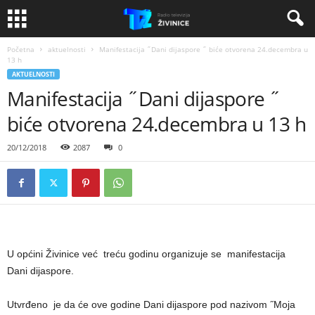
Početna
aktuelnosti
Manifestacija ˝Dani dijaspore ˝ biće otvorena 24.decembra u
13 h
AKTUELNOSTI
Manifestacija ˝Dani dijaspore ˝
biće otvorena 24.decembra u 13 h
20/12/2018
2087
0
U općini Živinice već treću godinu organizuje se manifestacija
Dani dijaspore.
Utvrđeno je da će ove godine Dani dijaspore pod nazivom ˝Moja