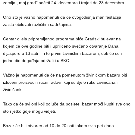
zemlja , moj grad˝ početi 24. decembra i trajati do 28.decembra.
Ono što je važno napomenuti da će ovogodišnja manifestacija
zaista obilovati različitim sadržajima.
Centar dijela pripremljenog programa biće Gradski bulevar na
kojem će ove godine biti i upriličeno svečano otvaranje Dana
dijaspore u 13 sati , i to prvim živiničkim bazarom, dok će se i
jedan dio događaja održati i u BKC.
Važno je napomenuti da će na pomenutom živiničkom bazaru biti
izločeni proizvodi i ručni radovi koji su djelo ruku živiničana i
živiničanki.
Tako da će svi oni koji odluče da posjete bazar moći kupiti sve ono
što rijetko gdje mogu vidjeti.
Bazar će biti otvoren od 10 do 20 sati tokom svih pet dana.