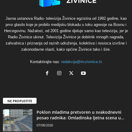
Javna ustanova Radio- televizija Živinice egzistira od 1992 godine, kao
prvo glasilo koje je probilo medijsku blokadu u toku agresije na Bosnu i
Hercegovinu. Nažalost, od 2001 godine djeluje samo kao televizija, jer je
Radio Živinice ukinut. Televizija Živinice je dobitnik mnogih nagrada,
zahvalnica i priznanja od raznih udruženja, kolektiva i nosioca izvršne i
zakonodavne vlasti, kako općine Živinice tako i šire.
Kontaktirajte nas:
redakcija@rtvzivinice.tv
NE PROPUSTITE
Poklon mladima pretvoren u svakodnevni
posao radnika: Omladinska ljetna scena u...
07/08/2026