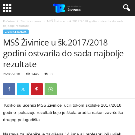
Početna
Zivinice danas
MSŠ Živinice u šk.2017/2018 godini ostvarila do sada
najbolje rezultate
ZIVINICE DANAS
MSŠ Živinice u šk.2017/2018
godini ostvarila do sada najbolje
rezultate
26/06/2018
2446
0
Koliko su učenici MSŠ Živinice učili tokom školske 2017/2018
godine pokazuju rezultati koje je škola uradila nakon završetka
drugog polugodišta.
Nastava za učenike je završena 14.juna ali profesori još uvijek