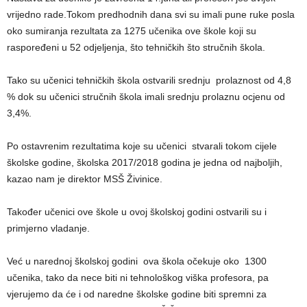
vrijedno rade.Tokom predhodnih dana svi su imali pune ruke posla
oko sumiranja rezultata za 1275 učenika ove škole koji su
raspoređeni u 52 odjeljenja, što tehničkih što stručnih škola.
Tako su učenici tehničkih škola ostvarili srednju prolaznost od 4,8
% dok su učenici stručnih škola imali srednju prolaznu ocjenu od
3,4%.
Po ostavrenim rezultatima koje su učenici stvarali tokom cijele
školske godine, školska 2017/2018 godina je jedna od najboljih,
kazao nam je direktor MSŠ Živinice.
Također učenici ove škole u ovoj školskoj godini ostvarili su i
primjerno vladanje.
Već u narednoj školskoj godini ova škola očekuje oko 1300
učenika, tako da nece biti ni tehnološkog viška profesora, pa
vjerujemo da će i od naredne školske godine biti spremni za