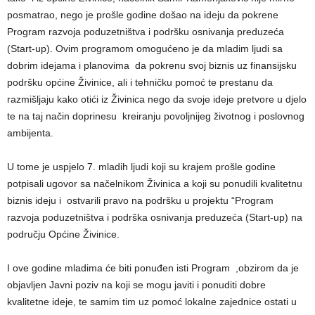
posmatrao, nego je prošle godine došao na ideju da pokrene
Program razvoja poduzetništva i podršku osnivanja preduzeća
(Start-up). Ovim programom omogućeno je da mladim ljudi sa
dobrim idejama i planovima da pokrenu svoj biznis uz finansijsku
podršku općine Živinice, ali i tehničku pomoć te prestanu da
razmišljaju kako otići iz Živinica nego da svoje ideje pretvore u djelo
te na taj način doprinesu kreiranju povoljnijeg životnog i poslovnog
ambijenta.
U tome je uspjelo 7. mladih ljudi koji su krajem prošle godine
potpisali ugovor sa načelnikom Živinica a koji su ponudili kvalitetnu
biznis ideju i ostvarili pravo na podršku u projektu “Program
razvoja poduzetništva i podrška osnivanja preduzeća (Start-up) na
području Općine Živinice.
I ove godine mladima će biti ponuđen isti Program ,obzirom da je
objavljen Javni poziv na koji se mogu javiti i ponuditi dobre
kvalitetne ideje, te samim tim uz pomoć lokalne zajednice ostati u