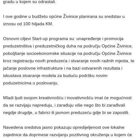
gradu u kojem su odrastali.
I ove godine u budžetu općine Živinice planirana su sredstav u
iznosu od 100 hiljada KM.
Osnovni ciljevi Start-up programa su: unapređenje i promocija
preduzetništva i preduzetničkog duha na području Općine Živinice,
poboljšanje socioekonomske situacije na području Općine Živinice
kroz registraciju novih preduzeća i stvaranje novih radnih mjesta, te
jačanje poslovne infrastrukture i na bazi ostvarenih rezultata i
iskustava stvaranje modela za buduću podršku novim
poduzetnicima u poslovanju.
Mladi ljudi svojom kreativnošću i inovativnošću imat će mogućnost
da se razvijaju napreduju, i zarađuju više nego što bi zarađivali
negdje drugdje, u fabrici ili javnom preduzeću gdje bi se zaposlili.
Navedena sredstva jasno pokazuju opredijeljenost ove lokalne
zajednice da doprinese razvijanju pozitivnog okruženja u kojem će