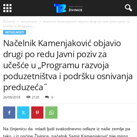
Početna
aktuelnosti
Načelnik Kamenjaković objavio drugi po redu Javni poziv za
učešće u „Programu...
AKTUELNOSTI
Načelnik Kamenjaković objavio
drugi po redu Javni poziv za
učešće u „Programu razvoja
poduzetništva i podršku osnivanja
preduzeća˝
26/09/2018
2120
0
Na činjenicu da mladi ljudi svakodnevno odlaze iz naše zemlje pa
tako i iz općine Živinice, načelnik Samir Kamenjaković nije mirno