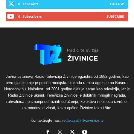
0
Followers
FOLLOW
0
Subscribers
SUBSCRIBE
Javna ustanova Radio- televizija Živinice egzistira od 1992 godine, kao
prvo glasilo koje je probilo medijsku blokadu u toku agresije na Bosnu i
Hercegovinu. Nažalost, od 2001 godine djeluje samo kao televizija, jer je
Radio Živinice ukinut. Televizija Živinice je dobitnik mnogih nagrada,
zahvalnica i priznanja od raznih udruženja, kolektiva i nosioca izvršne i
zakonodavne vlasti, kako općine Živinice tako i šire.
Kontaktirajte nas:
redakcija@rtvzivinice.tv