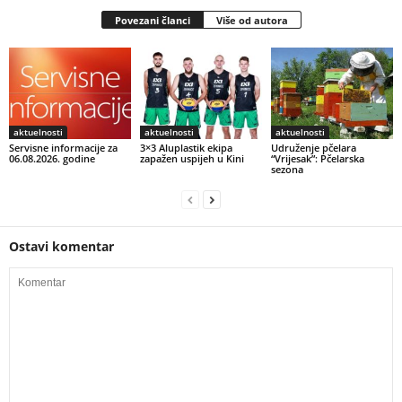
Povezani članci
Više od autora
aktuelnosti
aktuelnosti
aktuelnosti
Servisne informacije za
3×3 Aluplastik ekipa
Udruženje pčelara
06.08.2026. godine
zapažen uspijeh u Kini
“Vrijesak”: Pčelarska
sezona
Ostavi komentar