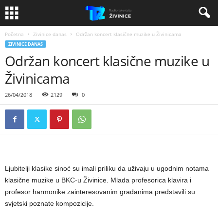
Početna
Zivinice danas
Održan koncert klasične muzike u Živinicama
ZIVINICE DANAS
Održan koncert klasične muzike u
Živinicama
26/04/2018
2129
0
Ljubitelji klasike sinoć su imali priliku da uživaju u ugodnim notama
klasične muzike u BKC-u Živinice. Mlada profesorica klavira i
profesor harmonike zainteresovanim građanima predstavili su
svjetski poznate kompozicije.