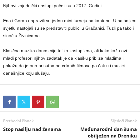
Njihovi zajednički nastupi počeli su u 2017. Godini.
Ena i Goran napravili su jednu mini turneju na kantonu. U najboljem
svjetlu nastojali su se predstaviti publici u Gračanici, Tuzli pa tako i
sinoć u Živinicama.
Klasična muzika danas nije toliko zastupljena, ali kako kažu ovi
mladi profesori njihov zadatak je da klasiku približe mladima i
pokažu da je ona prisutna od crtanih filmova pa čak u i muzici
današnjice koju slušaju.
Prethodni članak
Sljedeći članak
Stop nasilju nad ženama
Međunarodni dan šuma
obilježen na Dreniku