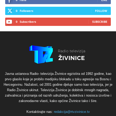
0
Followers
FOLLOW
0
Subscribers
SUBSCRIBE
Javna ustanova Radio- televizija Živinice egzistira od 1992 godine, kao
prvo glasilo koje je probilo medijsku blokadu u toku agresije na Bosnu i
Hercegovinu. Nažalost, od 2001 godine djeluje samo kao televizija, jer je
Radio Živinice ukinut. Televizija Živinice je dobitnik mnogih nagrada,
zahvalnica i priznanja od raznih udruženja, kolektiva i nosioca izvršne i
zakonodavne vlasti, kako općine Živinice tako i šire.
Kontaktirajte nas:
redakcija@rtvzivinice.tv