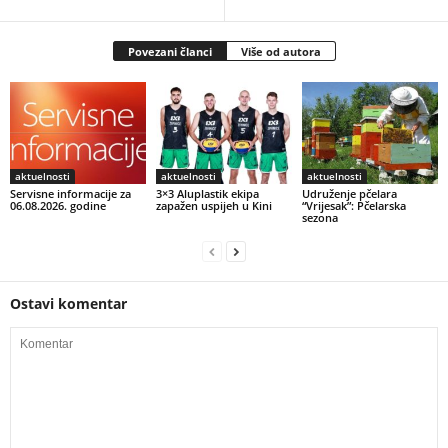
Povezani članci
Više od autora
aktuelnosti
aktuelnosti
aktuelnosti
Servisne informacije za
3×3 Aluplastik ekipa
Udruženje pčelara
06.08.2026. godine
zapažen uspijeh u Kini
“Vrijesak”: Pčelarska
sezona
Ostavi komentar