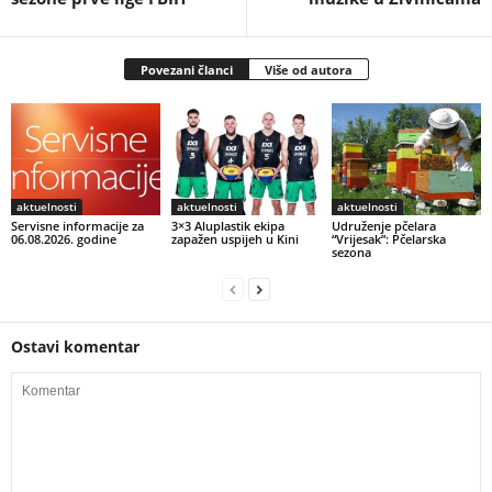
Povezani članci
Više od autora
aktuelnosti
aktuelnosti
aktuelnosti
Servisne informacije za
3×3 Aluplastik ekipa
Udruženje pčelara
06.08.2026. godine
zapažen uspijeh u Kini
“Vrijesak”: Pčelarska
sezona
Ostavi komentar