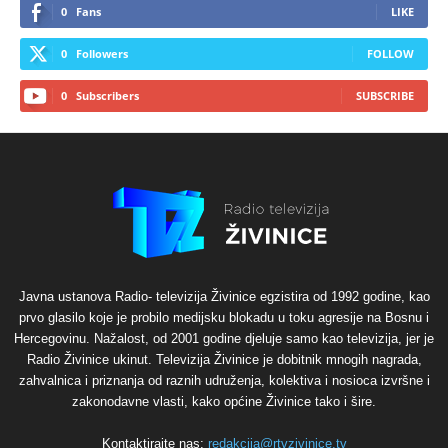
0
Fans
LIKE
0
Followers
FOLLOW
0
Subscribers
SUBSCRIBE
Javna ustanova Radio- televizija Živinice egzistira od 1992 godine, kao
prvo glasilo koje je probilo medijsku blokadu u toku agresije na Bosnu i
Hercegovinu. Nažalost, od 2001 godine djeluje samo kao televizija, jer je
Radio Živinice ukinut. Televizija Živinice je dobitnik mnogih nagrada,
zahvalnica i priznanja od raznih udruženja, kolektiva i nosioca izvršne i
zakonodavne vlasti, kako općine Živinice tako i šire.
Kontaktirajte nas:
redakcija@rtvzivinice.tv