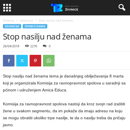
Početna
edukacija
Stop nasilju nad ženama
EDUKACIJA
ZIVINICE DANAS
Stop nasilju nad ženama
26/04/2018
2276
0
Stop nasilju nad ženama tema je današnjeg obilježavanja 8 marta
koji je organizirala Komisija za ravnopravnost spolova u saradnji sa
pćinom i udruženjem Amica Educa.
Komisija za ravnopravnost spolova nastoji da kroz svojn rad izaštiti
žene u svakom segmentu, da im pokaže da imaju adresu na koju
se mogu obratiti ukoliko trpe nasilje, te da o nasilju treba da pričaju
javno.