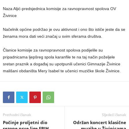
Naza Aljić-predsjednica komisije za ravnopravnost spolova OV
Živinice
Načelnik općine podržao je ovu aktivnost i ono što ističe jeste da se
ženama mora dati veći značaj u svim sferama društva.
Članice komisije za ravnopravnost spolova podijelile su
pripadnicama ljepšreg spola karanfile te na taj način poželjele
sretan praznik a događaj su upotpunili učenici Gimnazije Živinice
mališani obdaništa Mery Isabel te učenici muzičke škole Živinice.
Prethodni članak
Sljedeći članak
Počinje proljetni dio
Održan koncert klasične
sezone prve lige FBIH
muzike u Živinicama