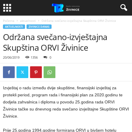
Početna
aktuelnosti
Održana svečano-izvještajna Skupština ORVI Živinice
AKTUELNOSTI
ZIVINICE DANAS
Održana svečano-izvještajna
Skupština ORVI Živinice
20/06/2019
1356
0
Izvještaj o radu između dvije skupštine, finansijski izvještaj za
protekli period, program rada i finansijski plan za 2020.godinu te
dodjela zahvalnica i diploma u povodu 25.godina rada ORVI
Živinice tačke su dnevnog reda svečano izvještajne Skupštine ORVI
Živinice.
Prije 25.godina 1994.godine formirana ORVI u bivšem hotelu