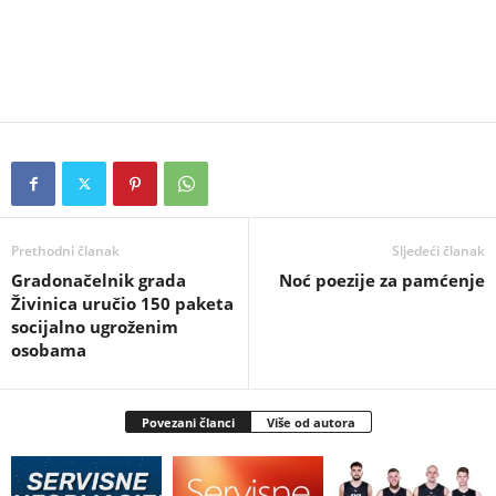
Prethodni članak
Sljedeći članak
Gradonačelnik grada
Noć poezije za pamćenje
Živinica uručio 150 paketa
socijalno ugroženim
osobama
Povezani članci
Više od autora