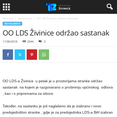
Početna
aktuelnosti
OO LDS Živinice održao sastanak
AKTUELNOSTI
OO LDS Živinice održao sastanak
11/06/2018
2044
0
OO LDS-a Živinice u petak je u prostorijama stranke održao
sastanak na kojem je razgovarano o proširenju općinskog odbora
, kao i o pripremama za izbore.
Također, na sastanku je još naglašeno da je izabrano i novo
predsjedništvo stranke , gdje je za predsjednika LDS-a BiH izabran