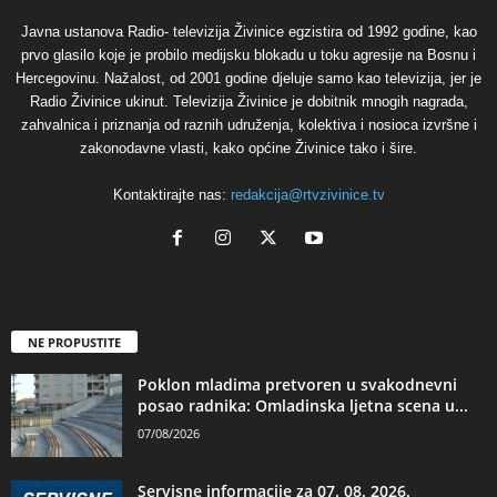
Javna ustanova Radio- televizija Živinice egzistira od 1992 godine, kao
prvo glasilo koje je probilo medijsku blokadu u toku agresije na Bosnu i
Hercegovinu. Nažalost, od 2001 godine djeluje samo kao televizija, jer je
Radio Živinice ukinut. Televizija Živinice je dobitnik mnogih nagrada,
zahvalnica i priznanja od raznih udruženja, kolektiva i nosioca izvršne i
zakonodavne vlasti, kako općine Živinice tako i šire.
Kontaktirajte nas:
redakcija@rtvzivinice.tv
NE PROPUSTITE
Poklon mladima pretvoren u svakodnevni
posao radnika: Omladinska ljetna scena u...
07/08/2026
Servisne informacije za 07. 08. 2026.