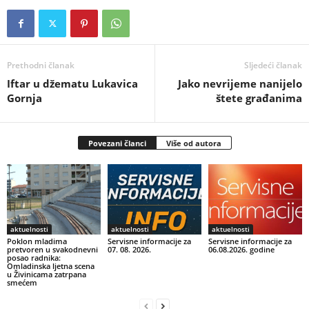
Prethodni članak
Sljedeći članak
Iftar u džematu Lukavica
Jako nevrijeme nanijelo
Gornja
štete građanima
Povezani članci
Više od autora
aktuelnosti
aktuelnosti
aktuelnosti
Poklon mladima
Servisne informacije za
Servisne informacije za
pretvoren u svakodnevni
07. 08. 2026.
06.08.2026. godine
posao radnika:
Omladinska ljetna scena
u Živinicama zatrpana
smećem