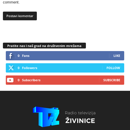
comment.
Pratite nas i naš grad na društvenim mrežama
0
Fans
LIKE
0
Followers
FOLLOW
0
Subscribers
SUBSCRIBE