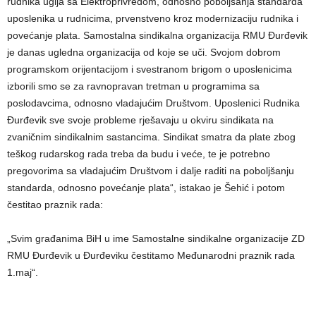
rudnika uglja sa Elektroprivredom, odnosno poboljšanja standarda
uposlenika u rudnicima, prvenstveno kroz modernizaciju rudnika i
povećanje plata. Samostalna sindikalna organizacija RMU Đurđevik
je danas ugledna organizacija od koje se uči. Svojom dobrom
programskom orijentacijom i svestranom brigom o uposlenicima
izborili smo se za ravnopravan tretman u programima sa
poslodavcima, odnosno vladajućim Društvom. Uposlenici Rudnika
Đurđevik sve svoje probleme rješavaju u okviru sindikata na
zvaničnim sindikalnim sastancima. Sindikat smatra da plate zbog
teškog rudarskog rada treba da budu i veće, te je potrebno
pregovorima sa vladajućim Društvom i dalje raditi na poboljšanju
standarda, odnosno povećanje plata“, istakao je Šehić i potom
čestitao praznik rada:
„Svim građanima BiH u ime Samostalne sindikalne organizacije ZD
RMU Đurđevik u Đurđeviku čestitamo Međunarodni praznik rada
1.maj“.