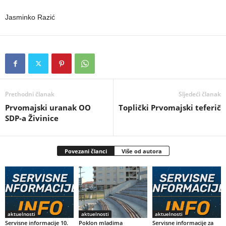
Jasminko Razić
Prethodni članak
Sljedeći članak
Prvomajski uranak OO
Toplički Prvomajski teferič
SDP-a Živinice
Povezani članci
Više od autora
aktuelnosti
aktuelnosti
aktuelnosti
Servisne informacije 10.
Poklon mladima
Servisne informacije za