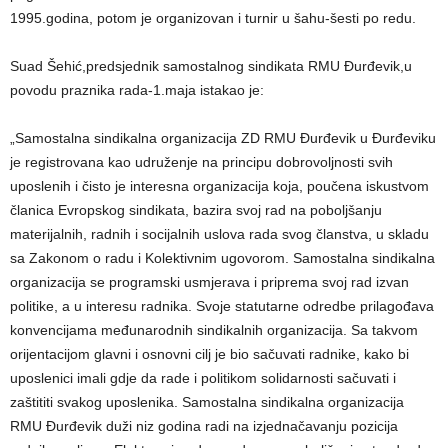
1995.godina, potom je organizovan i turnir u šahu-šesti po redu.
Suad Šehić,predsjednik samostalnog sindikata RMU Đurđevik,u
povodu praznika rada-1.maja istakao je:
„Samostalna sindikalna organizacija ZD RMU Đurđevik u Đurđeviku
je registrovana kao udruženje na principu dobrovoljnosti svih
uposlenih i čisto je interesna organizacija koja, poučena iskustvom
članica Evropskog sindikata, bazira svoj rad na poboljšanju
materijalnih, radnih i socijalnih uslova rada svog članstva, u skladu
sa Zakonom o radu i Kolektivnim ugovorom. Samostalna sindikalna
organizacija se programski usmjerava i priprema svoj rad izvan
politike, a u interesu radnika. Svoje statutarne odredbe prilagođava
konvencijama međunarodnih sindikalnih organizacija. Sa takvom
orijentacijom glavni i osnovni cilj je bio sačuvati radnike, kako bi
uposlenici imali gdje da rade i politikom solidarnosti sačuvati i
zaštititi svakog uposlenika. Samostalna sindikalna organizacija
RMU Đurđevik duži niz godina radi na izjednačavanju pozicija