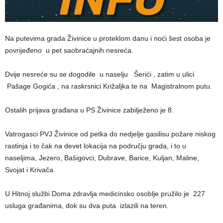
Na putevima grada Živinice u proteklom danu i noći šest osoba je
povrijeđeno u pet saobraćajnih nesreća.
Dvije nesreće su se dogodile u naselju Šerići , zatim u ulici
Pašage Gogića , na raskrsnici Križaljka te na Magistralnom putu.
Ostalih prijava građana u PS Živinice zabilježeno je 8.
Vatrogasci PVJ Živinice od petka do nedjelje gasilisu požare niskog
rastinja i to čak na devet lokacija na području grada, i to u
naseljima, Jezero, Bašigovci, Dubrave, Barice, Kuljan, Maline,
Svojat i Krivača.
U Hitnoj službi Doma zdravlja medicinsko osoblje pružilo je 227
usluga građanima, dok su dva puta izlazili na teren.