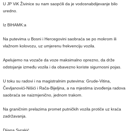
U JP ViK Živinice su nam saopćili da je vodosnabdijevanje bilo
uredno.
Iz BIHAMK:a
Na putevima u Bosni i Hercegovini saobraća se po mokrom ili
vlažnom kolovozu, uz umjerenu frekvenciju vozila.
Apelujemo na vozače da voze maksimalno oprezno, da drže
odstojanje između vozila i da obavezno koriste sigurnosni pojas.
U toku su radovi i na magistralnim putevima: Grude-Vitina,
Čevljanovići-Nišići i Rača-Bijeljina, a na mjestima izvođenja radova
saobraća se naizmjenično, jednom trakom.
Na graničnim prelazima promet putničkih vozila protiče uz kraća
zadržavanja.
Dijana Svrakić