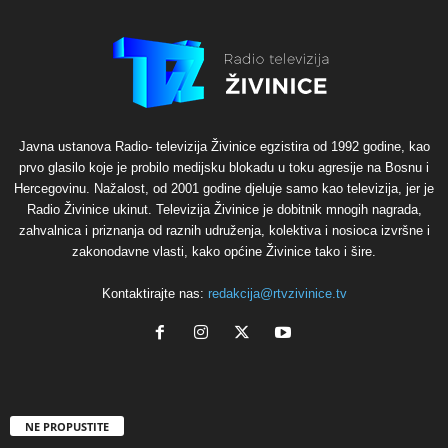
Javna ustanova Radio- televizija Živinice egzistira od 1992 godine, kao
prvo glasilo koje je probilo medijsku blokadu u toku agresije na Bosnu i
Hercegovinu. Nažalost, od 2001 godine djeluje samo kao televizija, jer je
Radio Živinice ukinut. Televizija Živinice je dobitnik mnogih nagrada,
zahvalnica i priznanja od raznih udruženja, kolektiva i nosioca izvršne i
zakonodavne vlasti, kako općine Živinice tako i šire.
Kontaktirajte nas:
redakcija@rtvzivinice.tv
NE PROPUSTITE