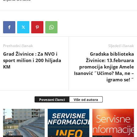
Prethodni članak
Sljedeći članak
Grad Živinice : Za NVO i
Gradska biblioteka
sport milion i 200 hiljada
Živinice: 13.februara
KM
promocija knjige Amele
Isanović ˝Učimo? Ma, ne –
igramo se! ˝
Povezani članci
Više od autora