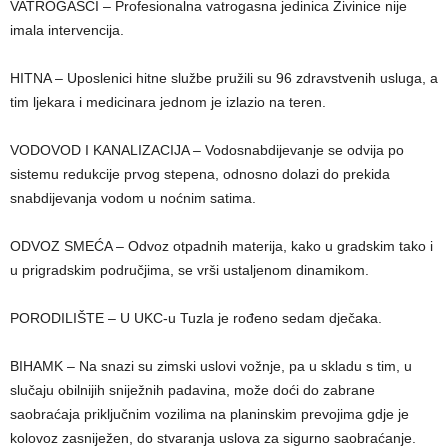
VATROGASCI – Profesionalna vatrogasna jedinica Živinice nije
imala intervencija.
HITNA – Uposlenici hitne službe pružili su 96 zdravstvenih usluga, a
tim ljekara i medicinara jednom je izlazio na teren.
VODOVOD I KANALIZACIJA – Vodosnabdijevanje se odvija po
sistemu redukcije prvog stepena, odnosno dolazi do prekida
snabdijevanja vodom u noćnim satima.
ODVOZ SMEĆA – Odvoz otpadnih materija, kako u gradskim tako i
u prigradskim područjima, se vrši ustaljenom dinamikom.
PORODILIŠTE – U UKC-u Tuzla je rođeno sedam dječaka.
BIHAMK – Na snazi su zimski uslovi vožnje, pa u skladu s tim, u
slučaju obilnijih sniježnih padavina, može doći do zabrane
saobraćaja priključnim vozilima na planinskim prevojima gdje je
kolovoz zasniježen, do stvaranja uslova za sigurno saobraćanje.