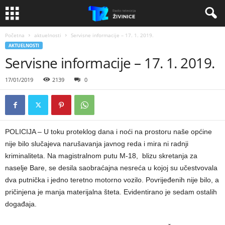
Početna
aktuelnosti
Servisne informacije – 17. 1. 2019.
AKTUELNOSTI
Servisne informacije – 17. 1. 2019.
17/01/2019
2139
0
POLICIJA – U toku proteklog dana i noći na prostoru naše općine
nije bilo slučajeva narušavanja javnog reda i mira ni radnji
kriminaliteta. Na magistralnom putu M-18, blizu skretanja za
naselje Bare, se desila saobraćajna nesreća u kojoj su učestvovala
dva putnička i jedno teretno motorno vozilo. Povrijeđenih nije bilo, a
pričinjena je manja materijalna šteta. Evidentirano je sedam ostalih
događaja.