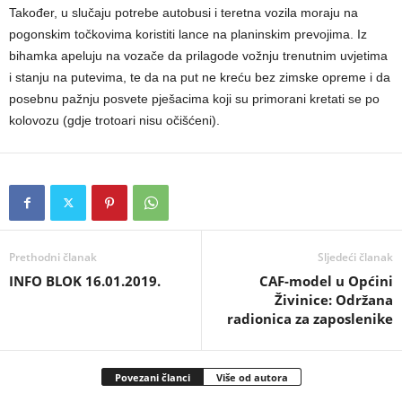
Također, u slučaju potrebe autobusi i teretna vozila moraju na
pogonskim točkovima koristiti lance na planinskim prevojima. Iz
bihamka apeluju na vozače da prilagode vožnju trenutnim uvjetima
i stanju na putevima, te da na put ne kreću bez zimske opreme i da
posebnu pažnju posvete pješacima koji su primorani kretati se po
kolovozu (gdje trotoari nisu očišćeni).
Prethodni članak
Sljedeći članak
INFO BLOK 16.01.2019.
CAF-model u Općini
Živinice: Održana
radionica za zaposlenike
Povezani članci
Više od autora