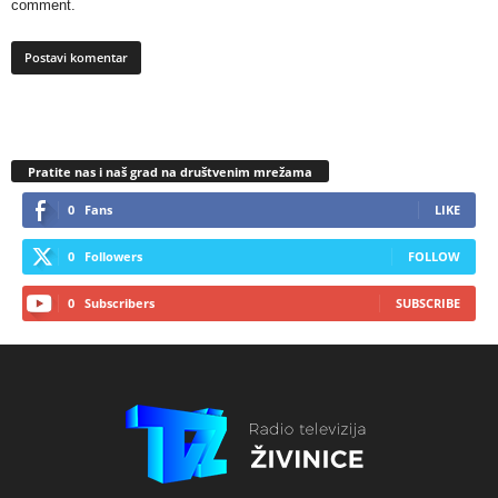
comment.
Pratite nas i naš grad na društvenim mrežama
0
Fans
LIKE
0
Followers
FOLLOW
0
Subscribers
SUBSCRIBE