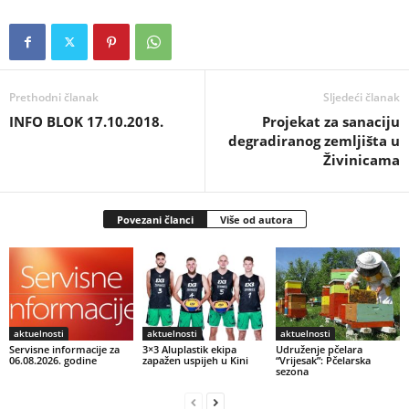
Prethodni članak
Sljedeći članak
INFO BLOK 17.10.2018.
Projekat za sanaciju
degradiranog zemljišta u
Živinicama
Povezani članci
Više od autora
aktuelnosti
aktuelnosti
aktuelnosti
Servisne informacije za
3×3 Aluplastik ekipa
Udruženje pčelara
06.08.2026. godine
zapažen uspijeh u Kini
“Vrijesak”: Pčelarska
sezona