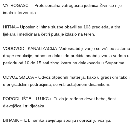
VATROGASCI – Profesionalna vatrogasna jedinica Živinice nije
imala intervencija.
HITNA – Uposlenici hitne službe obavili su 103 pregleda, a tim
ljekara i medicinara četiri puta je izlazio na teren.
VODOVOD I KANALIZACIJA -Vodosnabdijevanje se vrši po sistemu
druge redukcije, odnosno dolazi do prekida snabdijevanja vodom u
periodu od 10 do 15 sati zbog kvara na dalekovodu u Stuparima.
ODVOZ SMEĆA – Odvoz otpadnih materija, kako u gradskim tako i
u prigradskim područjima, se vrši ustaljenom dinamikom.
PORODILIŠTE – U UKC-u Tuzla je rođeno devet beba, šest
djevojčica i tri dječaka.
BIHAMK – Iz bihamka savjetuju sporiju i oprezniju vožnju.