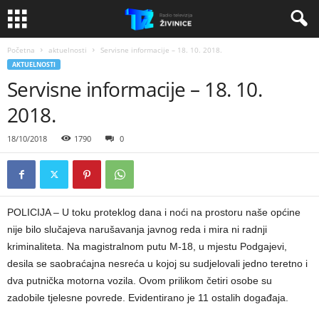
Početna
aktuelnosti
Servisne informacije – 18. 10. 2018.
AKTUELNOSTI
Servisne informacije – 18. 10.
2018.
18/10/2018
1790
0
POLICIJA – U toku proteklog dana i noći na prostoru naše općine
nije bilo slučajeva narušavanja javnog reda i mira ni radnji
kriminaliteta. Na magistralnom putu M-18, u mjestu Podgajevi,
desila se saobraćajna nesreća u kojoj su sudjelovali jedno teretno i
dva putnička motorna vozila. Ovom prilikom četiri osobe su
zadobile tjelesne povrede. Evidentirano je 11 ostalih događaja.