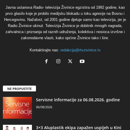
Javna ustanova Radio- televizija Živinice egzistira od 1992 godine, kao
prvo glasilo koje je probilo medijsku blokadu u toku agresije na Bosnu i
Hercegovinu. Nažalost, od 2001 godine djeluje samo kao televizija, jer je
Radio Živinice ukinut. Televizija Živinice je dobitnik mnogih nagrada,
zahvalnica i priznanja od raznih udruženja, kolektiva i nosioca izvršne i
zakonodavne vlasti, kako općine Živinice tako i šire.
Kontaktirajte nas:
redakcija@rtvzivinice.tv
NE PROPUSTITE
Servisne informacije za 06.08.2026. godine
06/08/2026
3×3 Aluplastik ekipa zapažen uspijeh u Kini