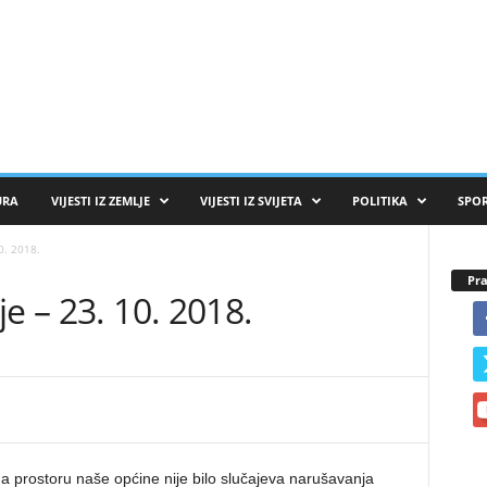
URA
VIJESTI IZ ZEMLJE
VIJESTI IZ SVIJETA
POLITIKA
SPO
0. 2018.
Pra
e – 23. 10. 2018.
a prostoru naše općine nije bilo slučajeva narušavanja