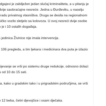
gajevi je zabilježen jedan slučaj kriminaliteta, a u pitanju je
 dvije saobraćajne nesreće. Jedna u Đurđeviku, u naselju
ogradu privatnog vlasništva. Druga se desila na regionalnom
ičko vozilo sletjelo sa kolovoza. U ovoj nesreći dvije osobe
 je i 10 ostalih događaja.
inica Živinice nije imala intervencija.
 106 pregleda, a tim ljekara i medicinara dva puta je izlazio
anje se vrši po sistemu druge redukcije, odnosno dolazi
 od 10 do 15 sati.
kako u gradskim tako i u prigradskim područjima, se vrši
 beba, četiri djevojčice i osam dječaka.