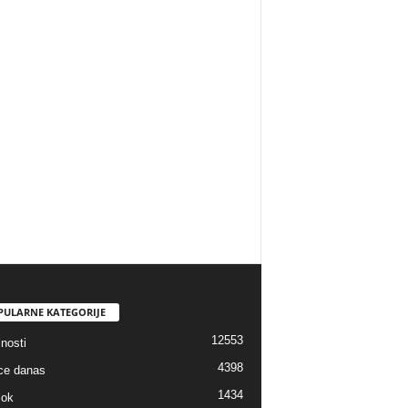
PULARNE KATEGORIJE
12553
nosti
4398
ice danas
1434
lok