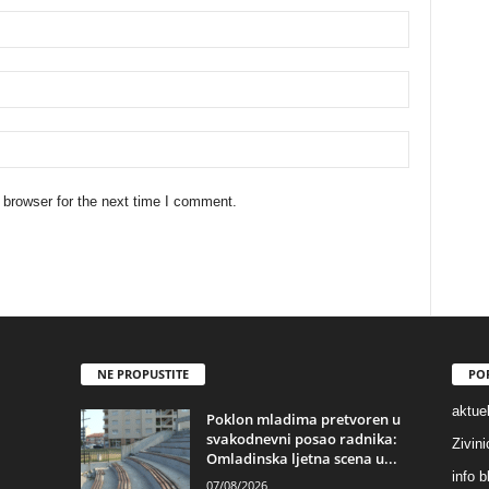
 browser for the next time I comment.
NE PROPUSTITE
PO
aktuel
Poklon mladima pretvoren u
svakodnevni posao radnika:
Zivin
Omladinska ljetna scena u...
info b
07/08/2026