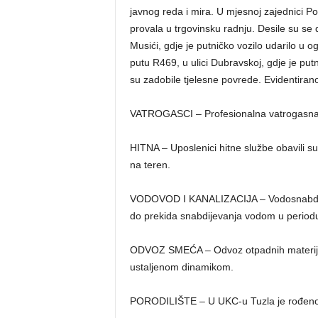
javnog reda i mira. U mjesnoj zajednici Pod
provala u trgovinsku radnju. Desile su se
Musići, gdje je putničko vozilo udarilo u 
putu R469, u ulici Dubravskoj, gdje je putn
su zadobile tjelesne povrede. Evidentirano
VATROGASCI – Profesionalna vatrogasna jed
HITNA – Uposlenici hitne službe obavili su
na teren.
VODOVOD I KANALIZACIJA – Vodosnabdijev
do prekida snabdijevanja vodom u periodu
ODVOZ SMEĆA – Odvoz otpadnih materija, 
ustaljenom dinamikom.
PORODILIŠTE – U UKC-u Tuzla je rođeno 12