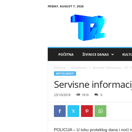
FRIDAY, AUGUST 7, 2026
R
T
V
Ž
i
v
i
POČETNA
ŽIVINICE DANAS
KULT
n
i
Početna
aktuelnosti
Servisne informacije – 23. 1
c
AKTUELNOSTI
e
Servisne informacij
23/10/2018
1816
0
POLICIJA – U toku proteklog dana i noći n