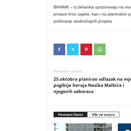
BIHAMK – Iz bihamka upozoravaju na mogu
prolaze kroz usjeke, kao i na planinskim 
poštivanje saobraćajnih propisa.
Prethodni članak
25.oktobra planiran odlazak na mj
pogibije heroja Nesiba Malkića i
njegovih saboraca
Povezani članci
Više od autora