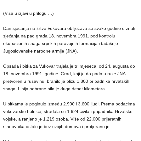
(Više u izjavi u prilogu …)
Dan sjećanja na žrtve Vukovara obilježava se svake godine u znak
sjećanja na pad grada 18. novembra 1991. pod kontrolu
okupacionih snaga srpskih paravojnih formacija i tadašnje
Jugoslovenske narodne armije (JNA).
Opsada i bitka za Vukovar trajala je tri mjeseca, od 24. augusta do
18. novembra 1991. godine. Grad, koji je do pada u ruke JNA
pretvoren u ruševinu, branilo je blizu 1.800 pripadnika hrvatskih
snaga. Linija odbrane bila je duga deset kilometara.
U bitkama je poginulo između 2.900 i 3.600 ljudi. Prema podacima
vukovarske bolnice, stradala su 1.624 civila i pripadnika Hrvatske
vojske, a ranjeno je 1.219 osoba. Više od 22.000 prijeratnih
stanovnika ostalo je bez svojih domova i protjerano je.