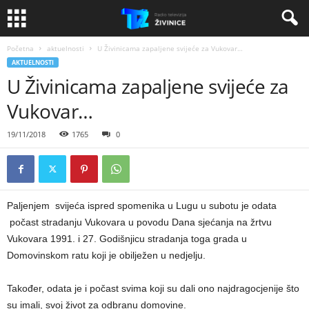
Početna
aktuelnosti
U Živinicama zapaljene svijeće za Vukovar…
AKTUELNOSTI
U Živinicama zapaljene svijeće za
Vukovar…
19/11/2018
1765
0
Paljenjem svijeća ispred spomenika u Lugu u subotu je odata
počast stradanju Vukovara u povodu Dana sjećanja na žrtvu
Vukovara 1991. i 27. Godišnjicu stradanja toga grada u
Domovinskom ratu koji je obilježen u nedjelju.
Također, odata je i počast svima koji su dali ono najdragocjenije što
su imali, svoj život za odbranu domovine.