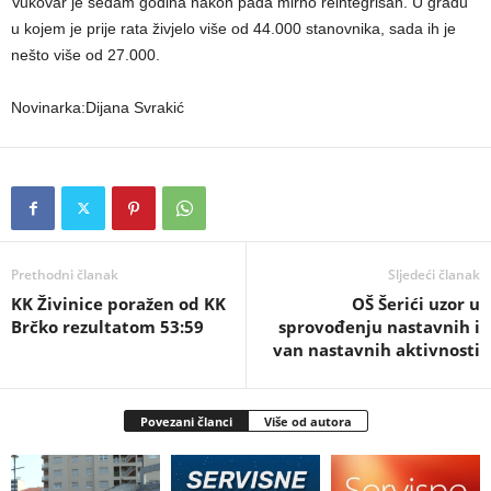
Vukovar je sedam godina nakon pada mirno reintegrisan. U gradu
u kojem je prije rata živjelo više od 44.000 stanovnika, sada ih je
nešto više od 27.000.
Novinarka:Dijana Svrakić
Prethodni članak
Sljedeći članak
KK Živinice poražen od KK
OŠ Šerići uzor u
Brčko rezultatom 53:59
sprovođenju nastavnih i
van nastavnih aktivnosti
Povezani članci
Više od autora