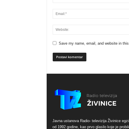
Save my name, email, and website in this
Javna ustanova Radio- televizija Živinice egzi
od 1992 godine, kao prvo glasilo koje je probil