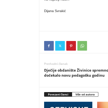
Dijana Svrakić
Prethodni članak
Dječije obdanište Živinice spremn
dočekalo novu pedagošku godinu
Povezani članci
Više od autora