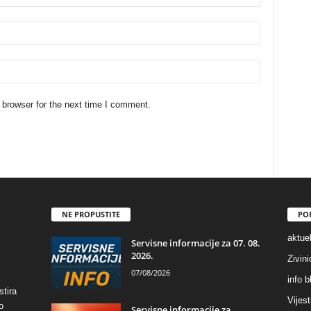
 browser for the next time I comment.
NE PROPUSTITE
PO
aktuel
Servisne informacije za 07. 08.
2026.
Zivin
07/08/2026
info b
stira
Vijest
o
Servisne informacije za