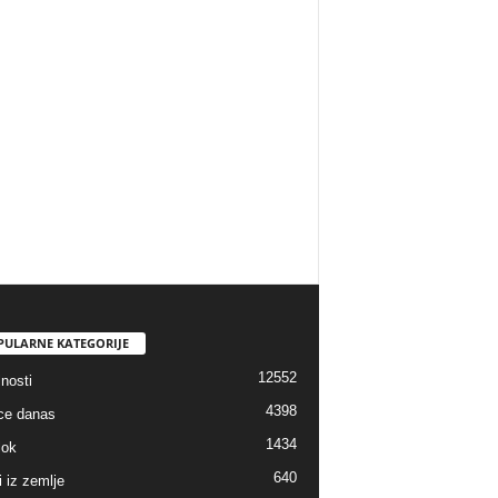
PULARNE KATEGORIJE
12552
nosti
4398
ice danas
1434
lok
640
i iz zemlje