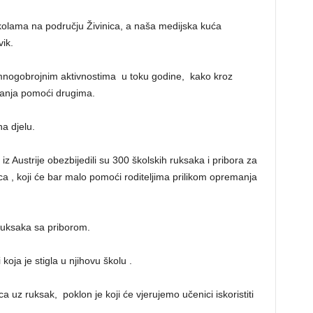
školama na području Živinica, a naša medijska kuća
vik.
 mnogobrojnim aktivnostima u toku godine, kako kroz
užanja pomoći drugima.
a djelu.
Austrije obezbijedili su 300 školskih ruksaka i pribora za
ca , koji će bar malo pomoći roditeljima prilikom opremanja
 ruksaka sa priborom.
 koja je stigla u njihovu školu .
ca uz ruksak, poklon je koji će vjerujemo učenici iskoristiti