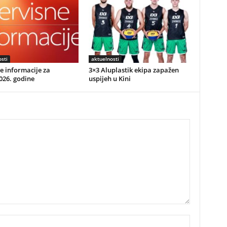
sti
aktuelnosti
e informacije za
3×3 Aluplastik ekipa zapažen
026. godine
uspijeh u Kini