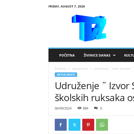
FRIDAY, AUGUST 7, 2026
R
T
V
Ž
i
v
i
POČETNA
ŽIVINICE DANAS
KULT
n
i
Početna
aktuelnosti
Udruženje ˝ Izvor Selsebil 
c
AKTUELNOSTI
e
Udruženje ˝ Izvor S
školskih ruksaka 
06/09/2024
884
0