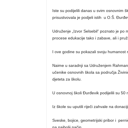
Iste su podijelili danas u svim osnovnim 
prisustvovala je podjeli istih u O.Š. Đurđe
Udruženje „Izvor Selsebil“ poznato je po
procese edukacije tako i zabave, ali i pr
I ove godine su pokazali svoju humanost n
Naime u saradnji sa Udruženjem Rahman iz 
učenike osnovnih škola sa područja Živini
djeteta za školu.
U osnovnoj školi Đurđevik podijelili su 50
Iz škole su uputili riječi zahvale na donaciji
Sveske, bojice, geometrijski pribor i perni
na najbolji način.