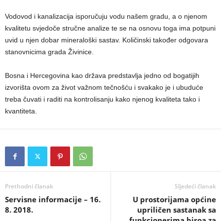
Vodovod i kanalizacija isporučuju vodu našem gradu, a o njenom
kvalitetu svjedoče stručne analize te se na osnovu toga ima potpuni
uvid u njen dobar mineraloški sastav. Količinski također odgovara
stanovnicima grada Živinice.
Bosna i Hercegovina kao država predstavlja jedno od bogatijih
izvorišta ovom za život važnom tečnošću i svakako je i ubuduće
treba čuvati i raditi na kontrolisanju kako njenog kvaliteta tako i
kvantiteta.
Prethodni članak
Sljedeći članak
Servisne informacije – 16.
U prostorijama općine
8. 2018.
upriličen sastanak sa
funkcionerima biroa za