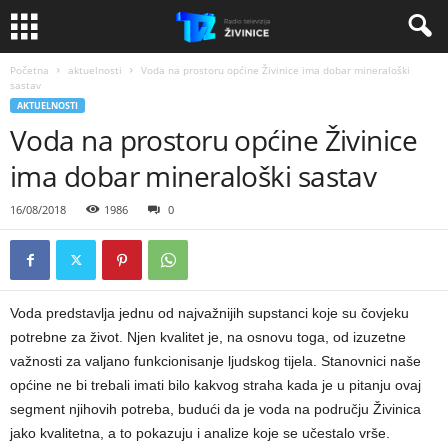
Početna
aktuelnosti
Voda na prostoru općine Živinice ima dobar mineraloški
sastav
AKTUELNOSTI
Voda na prostoru općine Živinice
ima dobar mineraloški sastav
16/08/2018
1986
0
Voda predstavlja jednu od najvažnijih supstanci koje su čovjeku
potrebne za život. Njen kvalitet je, na osnovu toga, od izuzetne
važnosti za valjano funkcionisanje ljudskog tijela. Stanovnici naše
općine ne bi trebali imati bilo kakvog straha kada je u pitanju ovaj
segment njihovih potreba, budući da je voda na području Živinica
jako kvalitetna, a to pokazuju i analize koje se učestalo vrše.