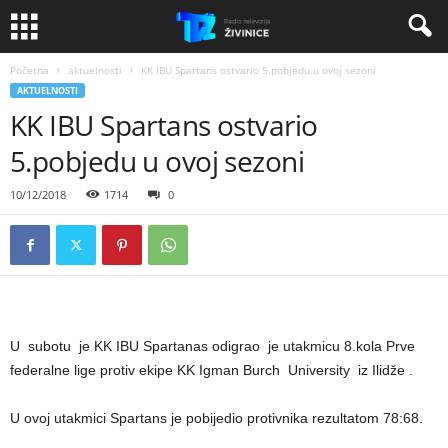
Početna
aktuelnosti
KK IBU Spartans ostvario 5.pobjedu u ovoj sezoni
AKTUELNOSTI
KK IBU Spartans ostvario
5.pobjedu u ovoj sezoni
10/12/2018
1714
0
U subotu je KK IBU Spartanas odigrao je utakmicu 8.kola Prve
federalne lige protiv ekipe KK Igman Burch University iz Ilidže .
U ovoj utakmici Spartans je pobijedio protivnika rezultatom 78:68.