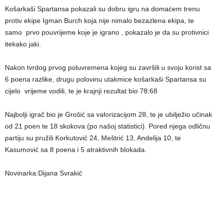
Košarkaši Spartansa pokazali su dobru igru na domaćem trenu
protiv ekipe Igman Burch koja nije nimalo bezazlena ekipa, te
samo prvo pouvrijeme koje je igrano , pokazalo je da su protivnici
itekako jaki.
Nakon tvrdog prvog poluvremena kojeg su završili u svoju korist sa
6 poena razlike, drugu polovinu utakmice košarkaši Spartansa su
cijelo vrijeme vodili, te je krajnji rezultat bio 78:68
Najbolji igrač bio je Grošić sa valorizacijom 28, te je ubilježio učinak
od 21 poen te 18 skokova (po našoj statistici). Pored njega odličnu
partiju su pružili Korkutović 24, Meštrić 13, Andelija 10, te
Kasumović sa 8 poena i 5 atraktivnih blokada.
Novinarka:Dijana Svrakić