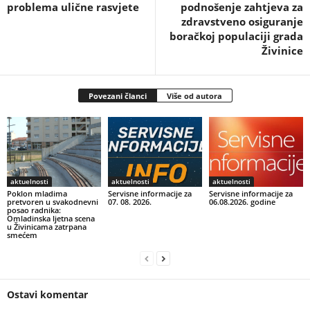
problema ulične rasvjete
podnošenje zahtjeva za
zdravstveno osiguranje
boračkoj populaciji grada
Živinice
Povezani članci
Više od autora
aktuelnosti
aktuelnosti
aktuelnosti
Poklon mladima
Servisne informacije za
Servisne informacije za
pretvoren u svakodnevni
07. 08. 2026.
06.08.2026. godine
posao radnika:
Omladinska ljetna scena
u Živinicama zatrpana
smećem
Ostavi komentar