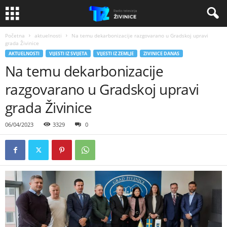
Početna
aktuelnosti
Na temu dekarbonizacije razgovarano u Gradskoj upravi
grada Živinice
AKTUELNOSTI
VIJESTI IZ SVIJETA
VIJESTI IZ ZEMLJE
ZIVINICE DANAS
Na temu dekarbonizacije
razgovarano u Gradskoj upravi
grada Živinice
06/04/2023
3329
0