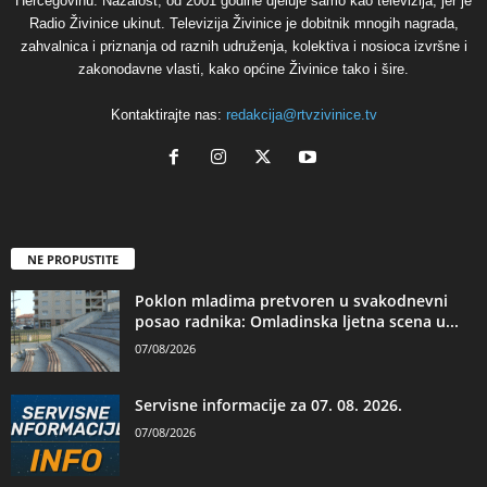
Hercegovinu. Nažalost, od 2001 godine djeluje samo kao televizija, jer je
Radio Živinice ukinut. Televizija Živinice je dobitnik mnogih nagrada,
zahvalnica i priznanja od raznih udruženja, kolektiva i nosioca izvršne i
zakonodavne vlasti, kako općine Živinice tako i šire.
Kontaktirajte nas:
redakcija@rtvzivinice.tv
NE PROPUSTITE
Poklon mladima pretvoren u svakodnevni
posao radnika: Omladinska ljetna scena u...
07/08/2026
Servisne informacije za 07. 08. 2026.
07/08/2026