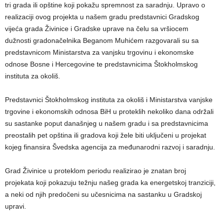
tri grada ili opštine koji pokažu spremnost za saradnju. Upravo o
realizaciji ovog projekta u našem gradu predstavnici Gradskog
vijeća grada Živinice i Gradske uprave na čelu sa vršiocem
dužnosti gradonačelnika Beganom Muhićem razgovarali su sa
predstavnicom Ministarstva za vanjsku trgovinu i ekonomske
odnose Bosne i Hercegovine te predstavnicima Štokholmskog
instituta za okoliš.
Predstavnici Štokholmskog instituta za okoliš i Ministarstva vanjske
trgovine i ekonomskih odnosa BiH u proteklih nekoliko dana održali
su sastanke poput današnjeg u našem gradu i sa predstavnicima
preostalih pet opština ili gradova koji žele biti uključeni u projekat
kojeg finansira Švedska agencija za međunarodni razvoj i saradnju.
Grad Živinice u proteklom periodu realizirao je znatan broj
projekata koji pokazuju težnju našeg grada ka energetskoj tranziciji,
a neki od njih predočeni su učesnicima na sastanku u Gradskoj
upravi.