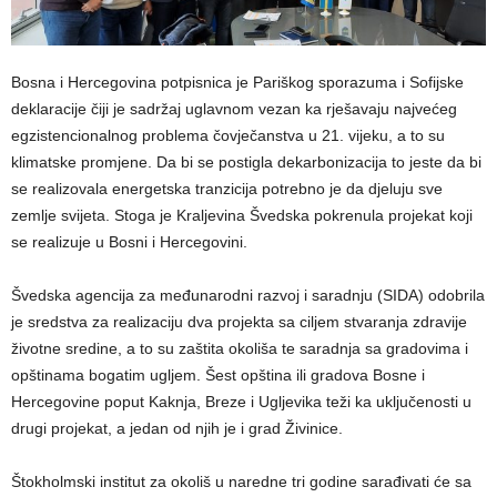
Bosna i Hercegovina potpisnica je Pariškog sporazuma i Sofijske
deklaracije čiji je sadržaj uglavnom vezan ka rješavaju najvećeg
egzistencionalnog problema čovječanstva u 21. vijeku, a to su
klimatske promjene. Da bi se postigla dekarbonizacija to jeste da bi
se realizovala energetska tranzicija potrebno je da djeluju sve
zemlje svijeta. Stoga je Kraljevina Švedska pokrenula projekat koji
se realizuje u Bosni i Hercegovini.
Švedska agencija za međunarodni razvoj i saradnju (SIDA) odobrila
je sredstva za realizaciju dva projekta sa ciljem stvaranja zdravije
životne sredine, a to su zaštita okoliša te saradnja sa gradovima i
opštinama bogatim ugljem. Šest opština ili gradova Bosne i
Hercegovine poput Kaknja, Breze i Ugljevika teži ka uključenosti u
drugi projekat, a jedan od njih je i grad Živinice.
Štokholmski institut za okoliš u naredne tri godine sarađivati će sa