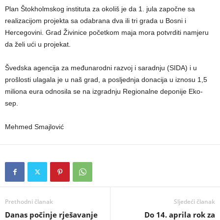
Plan Štokholmskog instituta za okoliš je da 1. jula započne sa
realizacijom projekta sa odabrana dva ili tri grada u Bosni i
Hercegovini. Grad Živinice početkom maja mora potvrditi namjeru
da želi ući u projekat.
Švedska agencija za međunarodni razvoj i saradnju (SIDA) i u
prošlosti ulagala je u naš grad, a posljednja donacija u iznosu 1,5
miliona eura odnosila se na izgradnju Regionalne deponije Eko-
sep.
Mehmed Smajlović
Prethodni članak
Sljedeći članak
Danas počinje rješavanje
Do 14. aprila rok za